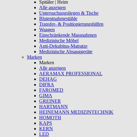
Spitäler | Heim
Alle anzeigen
Untersuchungsliegen & Tische
Blutentnahmestühle
Transfer- & Positionierungshilfen
Waagen
Einschränkende Massnahmen
Medizinische Möbel
Anti-Dekubitus-Matratze
Medizinische Absauggeräte
Marken
Marken
Alle anzeigen
AERAMAX PROFESSIONAL
DEHAG
DIFRA
FAROMED
GIMA
GREINER
HARTMANN
HEINEMANN MEDIZINTECHNIK
HOMOTH
KAPS
KERN
LED