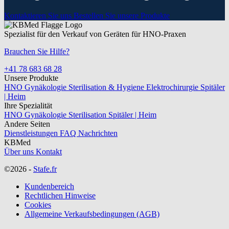
Kontaktieren Sie uns
Bestellen Sie unsere Produkte
Spezialist für den Verkauf von Geräten für HNO-Praxen
Brauchen Sie Hilfe?
+41 78 683 68 28
Unsere Produkte
HNO
Gynäkologie
Sterilisation & Hygiene
Elektrochirurgie
Spitäler
| Heim
Ihre Spezialität
HNO
Gynäkologie
Sterilisation
Spitäler | Heim
Andere Seiten
Dienstleistungen
FAQ
Nachrichten
KBMed
Über uns
Kontakt
©2026 -
Stafe.fr
Kundenbereich
Rechtlichen Hinweise
Cookies
Allgemeine Verkaufsbedingungen (AGB)