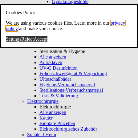
Gynäkologiestühle
Gynäkologie-Hocker
Cookies Policy
Kolposkopie & Video
Kolposkopie & Video
We are using various cookies files. Learn more in our
privacy
Alle anzeigen
policy
and make your choice.
Kolposkope
Hysteroskope
Settings
Reject
Accept
Gynäkologie-Verbrauchsmaterial
Sterilisation & Hygiene
Sterilisation & Hygiene
Alle anzeigen
Autoklaven
UV-C Desinfektion
Folienschweißgerät & Verpackung
Ultraschallbäder
Hygiene-Verbrauchsmaterial
Sterilisations-Verbrauchsmaterial
Tests & Validierung
Elektrochirurgie
Elektrochirurgie
Alle anzeigen
Kauter
Bipolare Pinzetten
Elektrochirurgisches Zubehör
Spitäler | Heim