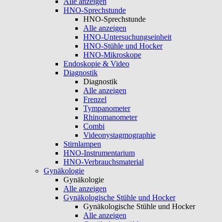
Alle anzeigen
HNO-Sprechstunde
HNO-Sprechstunde
Alle anzeigen
HNO-Untersuchungseinheit
HNO-Stühle und Hocker
HNO-Mikroskope
Endoskopie & Video
Diagnostik
Diagnostik
Alle anzeigen
Frenzel
Tympanometer
Rhinomanometer
Combi
Videonystagmographie
Stirnlampen
HNO-Instrumentarium
HNO-Verbrauchsmaterial
Gynäkologie
Gynäkologie
Alle anzeigen
Gynäkologische Stühle und Hocker
Gynäkologische Stühle und Hocker
Alle anzeigen