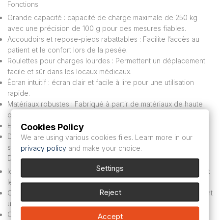
Fonctions :
Grande capacité : capacité de charge maximale de 250 kg
avec une précision de 100 g pour des mesures fiables.
Accoudoirs et repose-pieds rabattables : Facilite l’accès au
patient et le confort lors de la pesée.
Roulettes pour charges lourdes : Permettent un déplacement
facile et sûr dans les locaux médicaux.
Écran intuitif : écran clair et facile à lire pour une utilisation
rapide.
Matériaux robustes : Fabriqué à partir de matériaux de haute
qualité pour une durabilité supplémentaire.
Cookies Policy
Entretien facile : surface hygiénique et facile à nettoyer.
Design compact : optimise l’espace tout en offrant une grande
We are using various cookies files. Learn more in our
stabilité.
privacy policy
and make your choice.
Demandes :
Settings
Idéal pour les hôpitaux, les cliniques, les maisons de retraite et
les centres de soins.
Reject
Conçu pour peser les patients à mobilité réduite ou nécessitant
une assistance.
Convient aux professionnels de la santé qui recherchent une
Accept