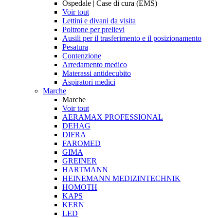
Ospedale | Case di cura (EMS)
Voir tout
Lettini e divani da visita
Poltrone per prelievi
Ausili per il trasferimento e il posizionamento
Pesatura
Contenzione
Arredamento medico
Materassi antidecubito
Aspiratori medici
Marche
Marche
Voir tout
AERAMAX PROFESSIONAL
DEHAG
DIFRA
FAROMED
GIMA
GREINER
HARTMANN
HEINEMANN MEDIZINTECHNIK
HOMOTH
KAPS
KERN
LED