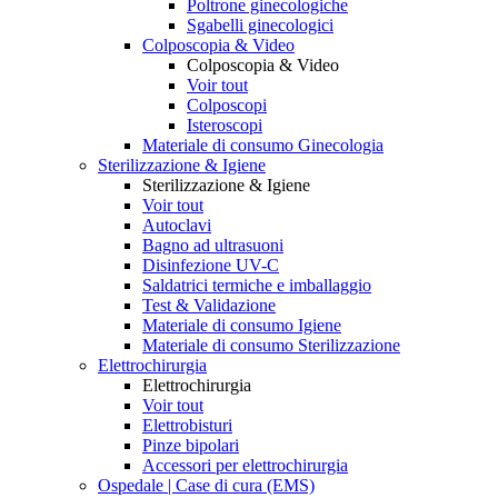
Poltrone ginecologiche
Sgabelli ginecologici
Colposcopia & Video
Colposcopia & Video
Voir tout
Colposcopi
Isteroscopi
Materiale di consumo Ginecologia
Sterilizzazione & Igiene
Sterilizzazione & Igiene
Voir tout
Autoclavi
Bagno ad ultrasuoni
Disinfezione UV-C
Saldatrici termiche e imballaggio
Test & Validazione
Materiale di consumo Igiene
Materiale di consumo Sterilizzazione
Elettrochirurgia
Elettrochirurgia
Voir tout
Elettrobisturi
Pinze bipolari
Accessori per elettrochirurgia
Ospedale | Case di cura (EMS)