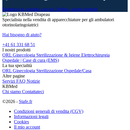
Mettetevi in contatto con noi
Ordina i nostri prodotti
Specialista nella vendita di apparecchiature per gli ambulatori
otorinolaringoiatrici
Hai bisogno di aiuto?
+41 61 331 68 51
I nostri prodotti
ORL
Ginecologia
Sterilizzazione & Igiene
Elettrochirurgia
Ospedale | Case di cura (EMS)
La tua specialità
ORL
Ginecologia
Sterilizzazione
Ospedale/Casa
Altre pagine
Servizi
FAQ
Notizie
KBMed
Chi siamo
Contattateci
©2026 -
Stafe.fr
Condizioni generali di vendita (CGV)
Informazioni legali
Cookies
Il mio account