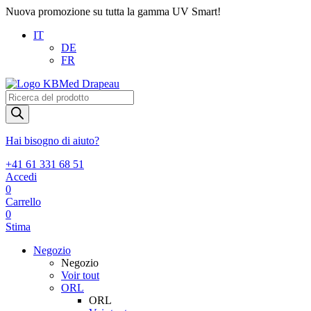
Nuova promozione su tutta la gamma UV Smart!
IT
DE
FR
Products
search
Hai bisogno di aiuto?
+41 61 331 68 51
Accedi
0
Carrello
0
Stima
Negozio
Negozio
Voir tout
ORL
ORL