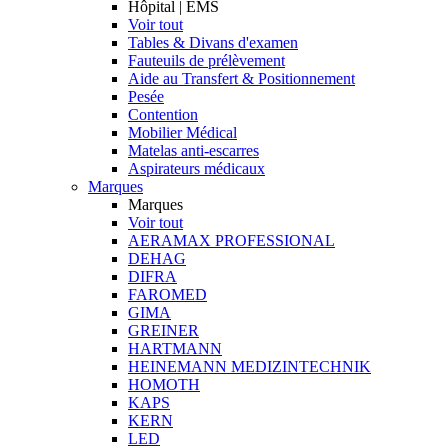
Hôpital | EMS
Voir tout
Tables & Divans d'examen
Fauteuils de prélèvement
Aide au Transfert & Positionnement
Pesée
Contention
Mobilier Médical
Matelas anti-escarres
Aspirateurs médicaux
Marques
Marques
Voir tout
AERAMAX PROFESSIONAL
DEHAG
DIFRA
FAROMED
GIMA
GREINER
HARTMANN
HEINEMANN MEDIZINTECHNIK
HOMOTH
KAPS
KERN
LED