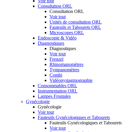
Voir tout
Consultation ORL
Consultation ORL
Voir tout
Unités de consultation ORL
Fauteuils et Tabourets ORL
Microscopes ORL
Endoscopie & Vidéo
Diagnostiques
Diagnostiques
Voir tout
Frenzel
Rhinomanomètres
Tympanomètres
Combi
Vidéonystagmographie
Consommables ORL
Instrumentation ORL
Lampes Frontales
Gynécologie
Gynécologie
Voir tout
Fauteuils Gynécologiques et Tabourets
Fauteuils Gynécologiques et Tabourets
Voir tout