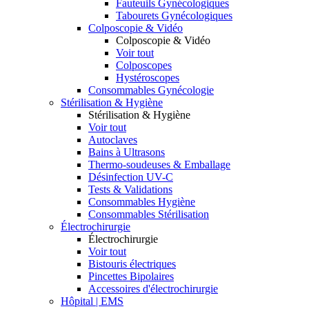
Fauteuils Gynécologiques
Tabourets Gynécologiques
Colposcopie & Vidéo
Colposcopie & Vidéo
Voir tout
Colposcopes
Hystéroscopes
Consommables Gynécologie
Stérilisation & Hygiène
Stérilisation & Hygiène
Voir tout
Autoclaves
Bains à Ultrasons
Thermo-soudeuses & Emballage
Désinfection UV-C
Tests & Validations
Consommables Hygiène
Consommables Stérilisation
Électrochirurgie
Électrochirurgie
Voir tout
Bistouris électriques
Pincettes Bipolaires
Accessoires d'électrochirurgie
Hôpital | EMS