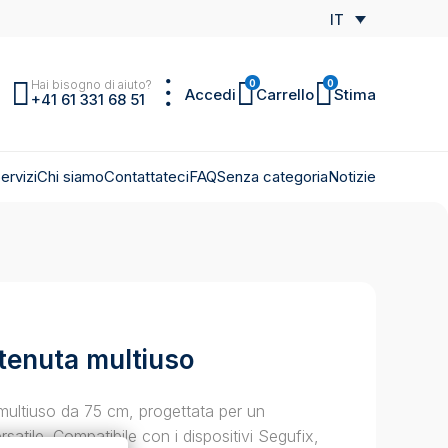
IT
Hai bisogno di aiuto?
0
0
Accedi
Carrello
Stima
+41 61 331 68 51
ervizi
Chi siamo
Contattateci
FAQ
Senza categoria
Notizie
itenuta multiuso
 multiuso da 75 cm, progettata per un
rsatile. Compatibile con i dispositivi Segufix,