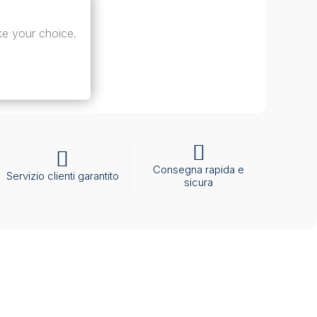
tori sanitari.
e your choice.
PM1A
 completa
Consegna rapida e
Servizio clienti garantito
sicura