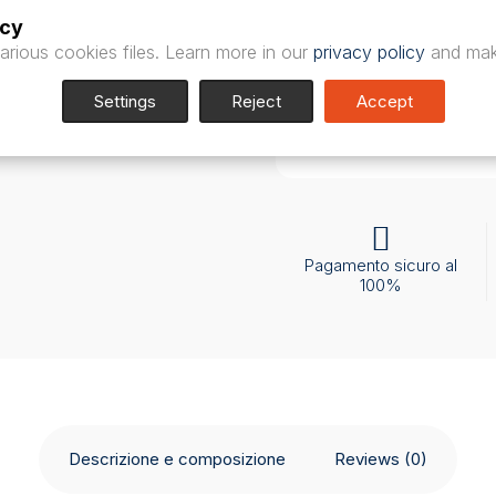
è ideale per gli opera
icy
arious cookies files. Learn more in our
privacy policy
and mak
Codice prodotto : 
Settings
Reject
Accept
Leggi la descrizione
Pagamento sicuro al
100%
Descrizione e composizione
Reviews (0)