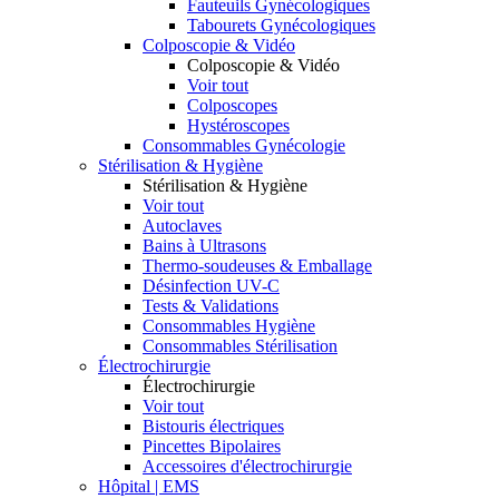
Fauteuils Gynécologiques
Tabourets Gynécologiques
Colposcopie & Vidéo
Colposcopie & Vidéo
Voir tout
Colposcopes
Hystéroscopes
Consommables Gynécologie
Stérilisation & Hygiène
Stérilisation & Hygiène
Voir tout
Autoclaves
Bains à Ultrasons
Thermo-soudeuses & Emballage
Désinfection UV-C
Tests & Validations
Consommables Hygiène
Consommables Stérilisation
Électrochirurgie
Électrochirurgie
Voir tout
Bistouris électriques
Pincettes Bipolaires
Accessoires d'électrochirurgie
Hôpital | EMS