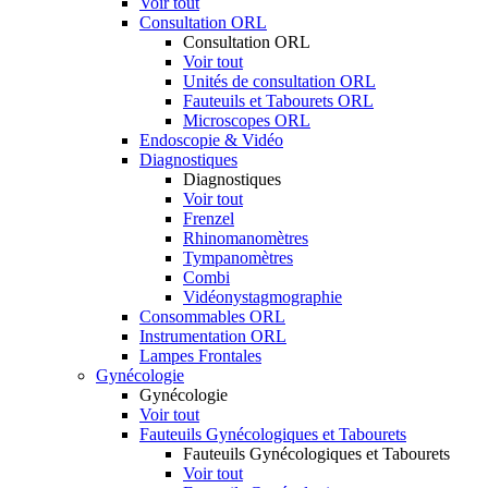
Voir tout
Consultation ORL
Consultation ORL
Voir tout
Unités de consultation ORL
Fauteuils et Tabourets ORL
Microscopes ORL
Endoscopie & Vidéo
Diagnostiques
Diagnostiques
Voir tout
Frenzel
Rhinomanomètres
Tympanomètres
Combi
Vidéonystagmographie
Consommables ORL
Instrumentation ORL
Lampes Frontales
Gynécologie
Gynécologie
Voir tout
Fauteuils Gynécologiques et Tabourets
Fauteuils Gynécologiques et Tabourets
Voir tout