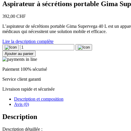
Aspirateur à sécrétions portable Gima Su
392,00
CHF
L’aspirateur de sécrétions portable Gima Supervega 40 L est un appareil
médicaux qui nécessitent une solution mobile et efficace.
Lire la description complète
quantité
de
Ajouter au panier
Aspirateur
à
sécrétions
Paiement 100% sécurisé
portable
Gima
Service client garanti
Supervega
40
Livraison rapide et sécurisée
L
Description et composition
Avis (0)
Description
Description détaillée :