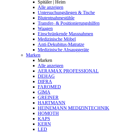
Spitäler | Heim
Alle anzeigen
Untersuchungsliegen & Tische
Blutentnahmestühle
Transfer- & Positionierungshilfen
Waagen
Einschränkende Massnahmen
Medizinische Möbel
Anti-Dekubitus-Matratze
Medizinische Absauggeräte
Marken
Marken
Alle anzeigen
AERAMAX PROFESSIONAL
DEHAG
DIFRA
FAROMED
GIMA
GREINER
HARTMANN
HEINEMANN MEDIZINTECHNIK
HOMOTH
KAPS
KERN
LED