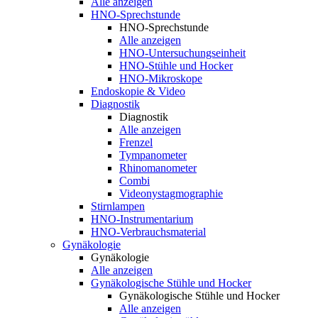
Alle anzeigen
HNO-Sprechstunde
HNO-Sprechstunde
Alle anzeigen
HNO-Untersuchungseinheit
HNO-Stühle und Hocker
HNO-Mikroskope
Endoskopie & Video
Diagnostik
Diagnostik
Alle anzeigen
Frenzel
Tympanometer
Rhinomanometer
Combi
Videonystagmographie
Stirnlampen
HNO-Instrumentarium
HNO-Verbrauchsmaterial
Gynäkologie
Gynäkologie
Alle anzeigen
Gynäkologische Stühle und Hocker
Gynäkologische Stühle und Hocker
Alle anzeigen