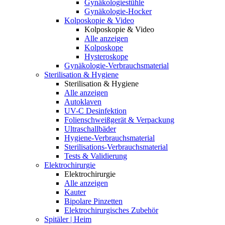
Gynäkologiestühle
Gynäkologie-Hocker
Kolposkopie & Video
Kolposkopie & Video
Alle anzeigen
Kolposkope
Hysteroskope
Gynäkologie-Verbrauchsmaterial
Sterilisation & Hygiene
Sterilisation & Hygiene
Alle anzeigen
Autoklaven
UV-C Desinfektion
Folienschweißgerät & Verpackung
Ultraschallbäder
Hygiene-Verbrauchsmaterial
Sterilisations-Verbrauchsmaterial
Tests & Validierung
Elektrochirurgie
Elektrochirurgie
Alle anzeigen
Kauter
Bipolare Pinzetten
Elektrochirurgisches Zubehör
Spitäler | Heim