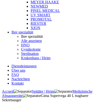
MEYER HAAKE
NEWMED
PINEL MEDICAL
UV SMART
PROMOTAL
RIESTER
XION
Ihre spezialität
Ihre spezialität
Alle anzeigen
HNO
Gynäkologie
Sterilisation
Krakenhaus / Heim
Dienstleistungen
Über uns
FAQ
Nachrichten
Kontakt
Accueil
Spitäler | Heim
Medizinische
Absauggeräte
Gima Supervega 40 L tragbarer
Sekretsauger