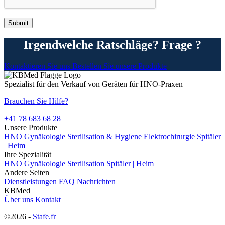
Irgendwelche Ratschläge? Frage ?
Kontaktieren Sie uns
Bestellen Sie unsere Produkte
Spezialist für den Verkauf von Geräten für HNO-Praxen
Brauchen Sie Hilfe?
+41 78 683 68 28
Unsere Produkte
HNO
Gynäkologie
Sterilisation & Hygiene
Elektrochirurgie
Spitäler
| Heim
Ihre Spezialität
HNO
Gynäkologie
Sterilisation
Spitäler | Heim
Andere Seiten
Dienstleistungen
FAQ
Nachrichten
KBMed
Über uns
Kontakt
©2026 -
Stafe.fr