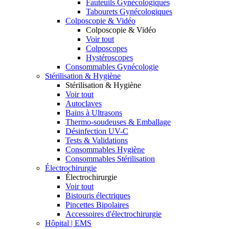
Fauteuils Gynécologiques
Tabourets Gynécologiques
Colposcopie & Vidéo
Colposcopie & Vidéo
Voir tout
Colposcopes
Hystéroscopes
Consommables Gynécologie
Stérilisation & Hygiène
Stérilisation & Hygiène
Voir tout
Autoclaves
Bains à Ultrasons
Thermo-soudeuses & Emballage
Désinfection UV-C
Tests & Validations
Consommables Hygiène
Consommables Stérilisation
Électrochirurgie
Électrochirurgie
Voir tout
Bistouris électriques
Pincettes Bipolaires
Accessoires d'électrochirurgie
Hôpital | EMS