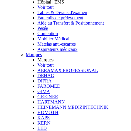
Hôpital | EMS
Voir tout
Tables & Divans d'examen
Fauteuils de prélèvement
Aide au Transfert & Positionnement
Pesée
Contention
Mobilier Médical
Matelas anti-escarres
Aspirateurs médicaux
Marques
Marques
Voir tout
AERAMAX PROFESSIONAL
DEHAG
DIFRA
FAROMED
GIMA
GREINER
HARTMANN
HEINEMANN MEDIZINTECHNIK
HOMOTH
KAPS
KERN
LED