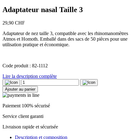
Adaptateur nasal Taille 3
29,90
CHF
Adaptateur de nez taille 3, compatible avec les rhinomanomètres
Atmos et Homoth. Emballé dans des sacs de 50 pièces pour une
utilisation pratique et économique.
Code produit : 82-1112
Lire la description complète
quantité
de
Ajouter au panier
Adaptateur
nasal
Taille
Paiement 100% sécurisé
3
Service client garanti
Livraison rapide et sécurisée
Description et composition