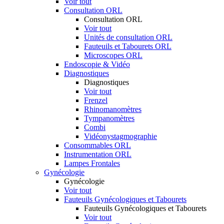
Voir tout
Consultation ORL
Consultation ORL
Voir tout
Unités de consultation ORL
Fauteuils et Tabourets ORL
Microscopes ORL
Endoscopie & Vidéo
Diagnostiques
Diagnostiques
Voir tout
Frenzel
Rhinomanomètres
Tympanomètres
Combi
Vidéonystagmographie
Consommables ORL
Instrumentation ORL
Lampes Frontales
Gynécologie
Gynécologie
Voir tout
Fauteuils Gynécologiques et Tabourets
Fauteuils Gynécologiques et Tabourets
Voir tout