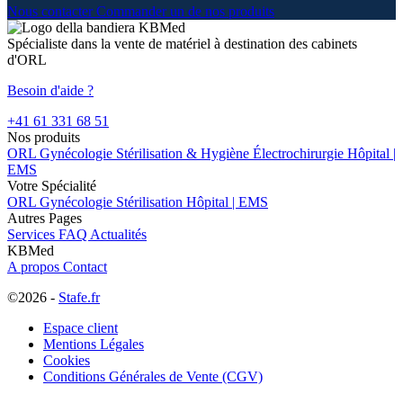
Nous contacter
Commander un de nos produits
Spécialiste dans la vente de matériel à destination des cabinets
d'ORL
Besoin d'aide ?
+41 61 331 68 51
Nos produits
ORL
Gynécologie
Stérilisation & Hygiène
Électrochirurgie
Hôpital |
EMS
Votre Spécialité
ORL
Gynécologie
Stérilisation
Hôpital | EMS
Autres Pages
Services
FAQ
Actualités
KBMed
A propos
Contact
©2026 -
Stafe.fr
Espace client
Mentions Légales
Cookies
Conditions Générales de Vente (CGV)