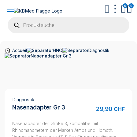
0
0
Products
search
Accueil
HNO
Diagnostik
Nasenadapter Gr 3
Diagnostik
Nasenadapter Gr 3
29,90
CHF
Nasenadapter der Größe 3, kompatibel mit
Rhinomanometern der Marken Atmos und Homoth.
Verpackt in Beuteln zu 50 Stück für den praktischen