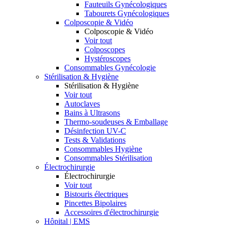
Fauteuils Gynécologiques
Tabourets Gynécologiques
Colposcopie & Vidéo
Colposcopie & Vidéo
Voir tout
Colposcopes
Hystéroscopes
Consommables Gynécologie
Stérilisation & Hygiène
Stérilisation & Hygiène
Voir tout
Autoclaves
Bains à Ultrasons
Thermo-soudeuses & Emballage
Désinfection UV-C
Tests & Validations
Consommables Hygiène
Consommables Stérilisation
Électrochirurgie
Électrochirurgie
Voir tout
Bistouris électriques
Pincettes Bipolaires
Accessoires d'électrochirurgie
Hôpital | EMS