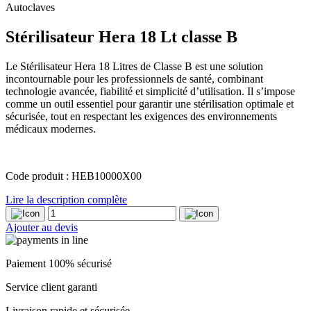
Autoclaves
Stérilisateur Hera 18 Lt classe B
Le Stérilisateur Hera 18 Litres de Classe B est une solution
incontournable pour les professionnels de santé, combinant
technologie avancée, fiabilité et simplicité d’utilisation. Il s’impose
comme un outil essentiel pour garantir une stérilisation optimale et
sécurisée, tout en respectant les exigences des environnements
médicaux modernes.
Code produit : HEB10000X00
Lire la description complète
quantité
de
Ajouter au devis
Stérilisateur
Hera
18
Paiement 100% sécurisé
Lt
classe
Service client garanti
B
Livraison rapide et sécurisée