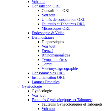
Voir tout
Consultation ORL
Consultation ORL
Voir tout
Unités de consultation ORL
Fauteuils et Tabourets ORL
Microscopes ORL
Endoscopie & Vidéo
Diagnostiques
Diagnostiques
Voir tout
Frenzel
Rhinomanomètres
Tympanomètres
Combi
Vidéonystagmographie
Consommables ORL
Instrumentation ORL
Lampes Frontales
Gynécologie
Gynécologie
Voir tout
Fauteuils Gynécologiques et Tabourets
Fauteuils Gynécologiques et Tabourets
Voir tout