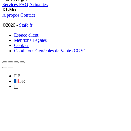
Services
FAQ
Actualités
KBMed
A propos
Contact
©2026 -
Stafe.fr
Espace client
Mentions Légales
Cookies
Conditions Générales de Vente (CGV)
DE
FR
IT