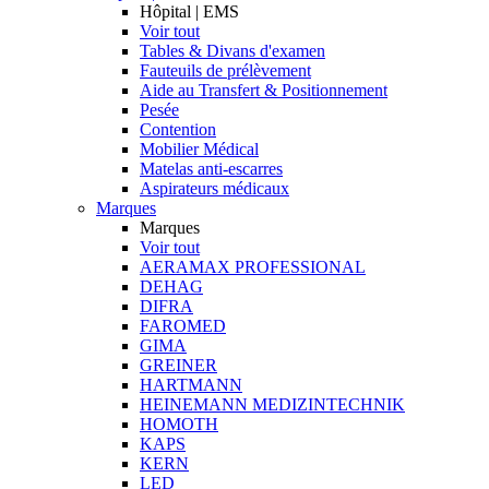
Hôpital | EMS
Voir tout
Tables & Divans d'examen
Fauteuils de prélèvement
Aide au Transfert & Positionnement
Pesée
Contention
Mobilier Médical
Matelas anti-escarres
Aspirateurs médicaux
Marques
Marques
Voir tout
AERAMAX PROFESSIONAL
DEHAG
DIFRA
FAROMED
GIMA
GREINER
HARTMANN
HEINEMANN MEDIZINTECHNIK
HOMOTH
KAPS
KERN
LED