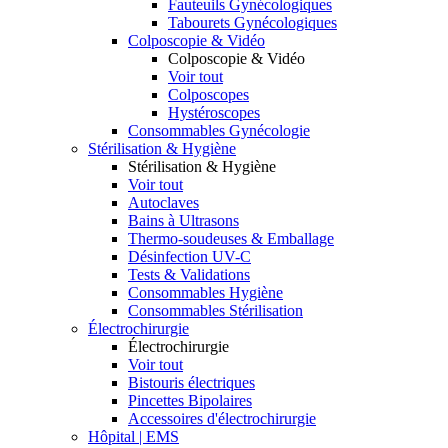
Fauteuils Gynécologiques
Tabourets Gynécologiques
Colposcopie & Vidéo
Colposcopie & Vidéo
Voir tout
Colposcopes
Hystéroscopes
Consommables Gynécologie
Stérilisation & Hygiène
Stérilisation & Hygiène
Voir tout
Autoclaves
Bains à Ultrasons
Thermo-soudeuses & Emballage
Désinfection UV-C
Tests & Validations
Consommables Hygiène
Consommables Stérilisation
Électrochirurgie
Électrochirurgie
Voir tout
Bistouris électriques
Pincettes Bipolaires
Accessoires d'électrochirurgie
Hôpital | EMS