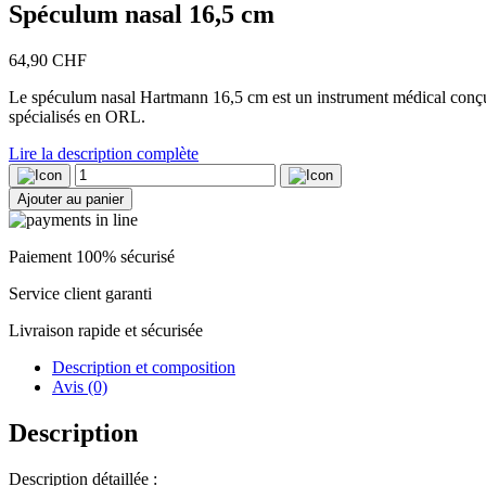
Spéculum nasal 16,5 cm
64,90
CHF
Le spéculum nasal Hartmann 16,5 cm est un instrument médical conçu p
spécialisés en ORL.
Lire la description complète
quantité
de
Ajouter au panier
Spéculum
nasal
16,5
Paiement 100% sécurisé
cm
Service client garanti
Livraison rapide et sécurisée
Description et composition
Avis (0)
Description
Description détaillée :