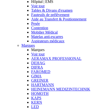
Hôpital | EMS
Voir tout
Tables & Divans d'examen
Fauteuils de prélèvement
Aide au Transfert & Positionnement
Pesée
Contention
Mobilier Médical
Matelas anti-escarres
Aspirateurs médicaux
Marques
Marques
Voir tout
AERAMAX PROFESSIONAL
DEHAG
DIFRA
FAROMED
GIMA
GREINER
HARTMANN
HEINEMANN MEDIZINTECHNIK
HOMOTH
KAPS
KERN
LED