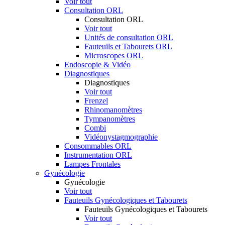
Voir tout
Consultation ORL
Consultation ORL
Voir tout
Unités de consultation ORL
Fauteuils et Tabourets ORL
Microscopes ORL
Endoscopie & Vidéo
Diagnostiques
Diagnostiques
Voir tout
Frenzel
Rhinomanomètres
Tympanomètres
Combi
Vidéonystagmographie
Consommables ORL
Instrumentation ORL
Lampes Frontales
Gynécologie
Gynécologie
Voir tout
Fauteuils Gynécologiques et Tabourets
Fauteuils Gynécologiques et Tabourets
Voir tout