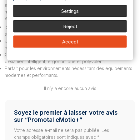
apportant une touche esthétique aux environnements
Settings
médicaux.
Applications :
Reject
Idéal pour les consultations médicales générales et
spécialisées.
Utilisation dans les cabinets médicaux, cliniques et services
Accept
hospitaliers.
Convient aux professionnels de santé recherchant un divan
d’examen intelligent, ergonomique et polyvalent.
Parfait pour les environnements nécessitant des équipements
modernes et performants.
Il n’y a encore aucun avis
Soyez le premier à laisser votre avis
sur “Promotal eMotio+”
Votre adresse e-mail ne sera pas publiée.
Les
champs obligatoires sont indiqués avec
*