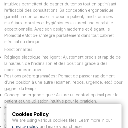
intuitives permettent de gagner du temps tout en optimisant
l’efficacité des consultations. Sa conception ergonomique
garantit un confort maximal pour le patient, tandis que ses
matériaux robustes et hygiéniques assurent une durabilité
exceptionnelle. Avec son design moderne et élégant, le
Promotal eMotio+ s’intègre parfaitement dans tout cabinet
médical ou clinique.
Fonctionnalités :
Réglage électrique intelligent : Ajustement précis et rapide de
la hauteur, de l’inclinaison et des positions grâce à des
commandes intuitives.
Positions préprogrammées : Permet de passer rapidement
d’une position à une autre (examen, repos, urgence, etc.) pour
gagner du temps.
Conception ergonomique : Assure un confort optimal pour le
patient et une utilisation intuitive pour le praticien.
Matériaux robustes et hygiéniques : Fabriqué avec des
Cookies Policy
matériaux de haute qualité, faciles à nettoyer et conçus pour
une utilisation intensive.
We are using various cookies files. Learn more in our
Design moderne et compact : Optimise l’espace tout en
privacy policy
and make your choice.