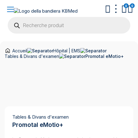
0
0
Recherche
de
produits
Accueil
Hôpital | EMS
Tables & Divans d'examen
Promotal eMotio+
Tables & Divans d'examen
Promotal eMotio+