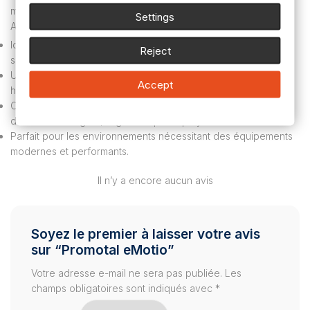
médicaux.
Settings
Applications :
Idéal pour les consultations médicales générales et
Reject
spécialisées.
Utilisation dans les cabinets médicaux, cliniques et services
Accept
hospitaliers.
Convient aux professionnels de santé recherchant un divan
d’examen intelligent, ergonomique et polyvalent.
Parfait pour les environnements nécessitant des équipements
modernes et performants.
Il n’y a encore aucun avis
Soyez le premier à laisser votre avis
sur “Promotal eMotio”
Votre adresse e-mail ne sera pas publiée.
Les
champs obligatoires sont indiqués avec
*