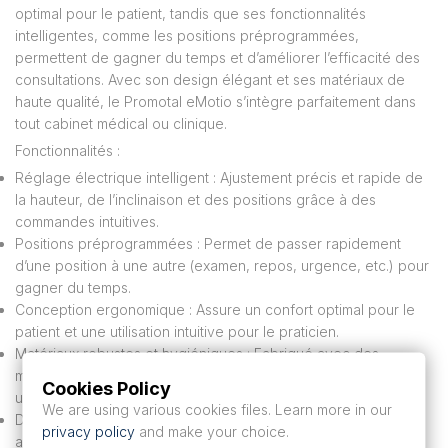
optimal pour le patient, tandis que ses fonctionnalités
intelligentes, comme les positions préprogrammées,
permettent de gagner du temps et d’améliorer l’efficacité des
consultations. Avec son design élégant et ses matériaux de
haute qualité, le Promotal eMotio s’intègre parfaitement dans
tout cabinet médical ou clinique.
Fonctionnalités :
Réglage électrique intelligent : Ajustement précis et rapide de
la hauteur, de l’inclinaison et des positions grâce à des
commandes intuitives.
Positions préprogrammées : Permet de passer rapidement
d’une position à une autre (examen, repos, urgence, etc.) pour
gagner du temps.
Conception ergonomique : Assure un confort optimal pour le
patient et une utilisation intuitive pour le praticien.
Matériaux robustes et hygiéniques : Fabriqué avec des
matériaux de haute qualité, faciles à nettoyer et conçus pour
Cookies Policy
une utilisation intensive.
We are using various cookies files. Learn more in our
Design moderne et compact : Optimise l’espace tout en
privacy policy
and make your choice.
apportant une touche esthétique aux environnements