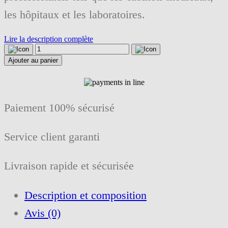
les hôpitaux et les laboratoires.
Lire la description complète
quantité
de
Ajouter au panier
Pipette
anti-
buée
pour
miroir
Paiement 100% sécurisé
et
endoscope
25
Service client garanti
ml
Livraison rapide et sécurisée
Description et composition
Avis (0)