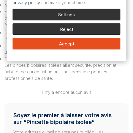
privacy policy
and make your choice.
Matériaux robustes : Durabilité et fiabilité accrues.
Ergonomie : Conception confortable pour une utilisation
Settings
prolongée.
Applications:
Reject
Utilisation dans les procédures chirurgicales nécessitant des
instruments bipolaires.
Accept
Idéal pour les procédures médicales délicates qui nécessitent
une grande précision.
Convient aux environnements médicaux exigeants.
Les pinces bipolaires isolées allient sécurité, précision et
fiabilité, ce qui en fait un outil indispensable pour les
professionnels de santé.
Il n’y a encore aucun avis
Soyez le premier à laisser votre avis
sur “Pincette bipolaire isolée”
Votre adresse e-mail ne sera pas publiée.
Les