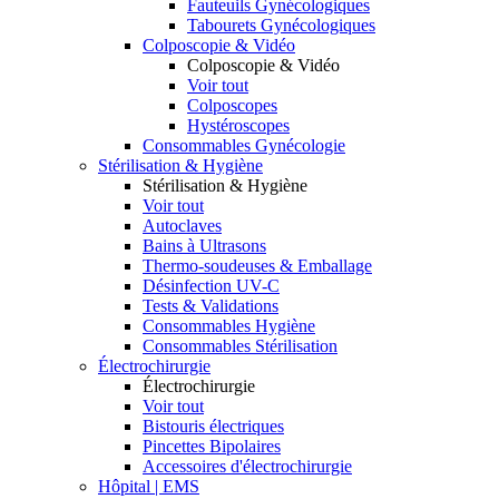
Fauteuils Gynécologiques
Tabourets Gynécologiques
Colposcopie & Vidéo
Colposcopie & Vidéo
Voir tout
Colposcopes
Hystéroscopes
Consommables Gynécologie
Stérilisation & Hygiène
Stérilisation & Hygiène
Voir tout
Autoclaves
Bains à Ultrasons
Thermo-soudeuses & Emballage
Désinfection UV-C
Tests & Validations
Consommables Hygiène
Consommables Stérilisation
Électrochirurgie
Électrochirurgie
Voir tout
Bistouris électriques
Pincettes Bipolaires
Accessoires d'électrochirurgie
Hôpital | EMS