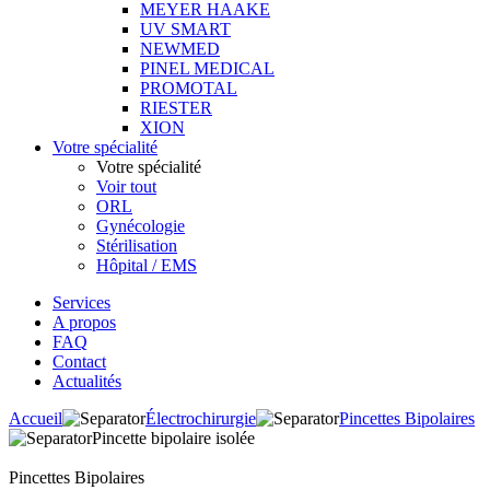
MEYER HAAKE
UV SMART
NEWMED
PINEL MEDICAL
PROMOTAL
RIESTER
XION
Votre spécialité
Votre spécialité
Voir tout
ORL
Gynécologie
Stérilisation
Hôpital / EMS
Services
A propos
FAQ
Contact
Actualités
Accueil
Électrochirurgie
Pincettes Bipolaires
Pincette bipolaire isolée
Pincettes Bipolaires