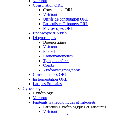
Voir tout
Consultation ORL
Consultation ORL
Voir tout
Unités de consultation ORL
Fauteuils et Tabourets ORL
Microscopes ORL
Endoscopie & Vidéo
Diagnostiques
Diagnostiques
Voir tout
Frenzel
Rhinomanomètres
Tympanomètres
Combi
Vidéonystagmographie
Consommables ORL
Instrumentation ORL
Lampes Frontales
Gynécologie
Gynécologie
Voir tout
Fauteuils Gynécologiques et Tabourets
Fauteuils Gynécologiques et Tabourets
Voir tout