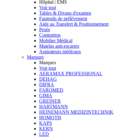
Hôpital | EMS
Voir tout
Tables & Divans d'examen
Fauteuils de prélèvement
Aide au Transfert & Positionnement
Pesée
Contention
Mobilier Médical
Matelas anti-escarres
Aspirateurs médicaux
Marques
Marques
Voir tout
AERAMAX PROFESSIONAL
DEHAG
DIFRA
FAROMED
GIMA
GREINER
HARTMANN
HEINEMANN MEDIZINTECHNIK
HOMOTH
KAPS
KERN
LED