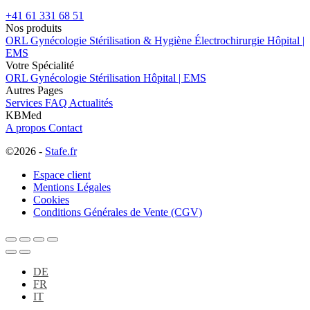
+41 61 331 68 51
Nos produits
ORL
Gynécologie
Stérilisation & Hygiène
Électrochirurgie
Hôpital |
EMS
Votre Spécialité
ORL
Gynécologie
Stérilisation
Hôpital | EMS
Autres Pages
Services
FAQ
Actualités
KBMed
A propos
Contact
©2026 -
Stafe.fr
Espace client
Mentions Légales
Cookies
Conditions Générales de Vente (CGV)
DE
FR
IT