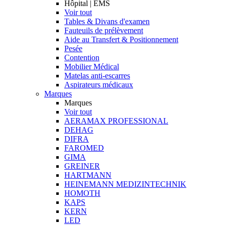
Hôpital | EMS
Voir tout
Tables & Divans d'examen
Fauteuils de prélèvement
Aide au Transfert & Positionnement
Pesée
Contention
Mobilier Médical
Matelas anti-escarres
Aspirateurs médicaux
Marques
Marques
Voir tout
AERAMAX PROFESSIONAL
DEHAG
DIFRA
FAROMED
GIMA
GREINER
HARTMANN
HEINEMANN MEDIZINTECHNIK
HOMOTH
KAPS
KERN
LED