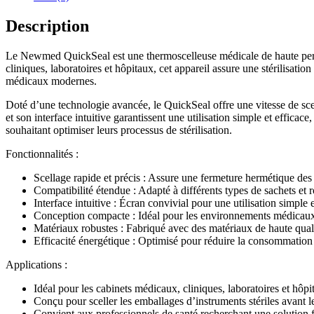
Description
Le Newmed QuickSeal est une thermoscelleuse médicale de haute perfor
cliniques, laboratoires et hôpitaux, cet appareil assure une stérilisatio
médicaux modernes.
Doté d’une technologie avancée, le QuickSeal offre une vitesse de scel
et son interface intuitive garantissent une utilisation simple et effica
souhaitant optimiser leurs processus de stérilisation.
Fonctionnalités :
Scellage rapide et précis : Assure une fermeture hermétique des 
Compatibilité étendue : Adapté à différents types de sachets et r
Interface intuitive : Écran convivial pour une utilisation simple e
Conception compacte : Idéal pour les environnements médicaux
Matériaux robustes : Fabriqué avec des matériaux de haute quali
Efficacité énergétique : Optimisé pour réduire la consommation
Applications :
Idéal pour les cabinets médicaux, cliniques, laboratoires et hôpi
Conçu pour sceller les emballages d’instruments stériles avant leu
Convient aux professionnels de santé recherchant une solution f