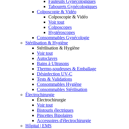
Fauteuils Gynécologiques
Tabourets Gynécologiques
Colposcopie & Vidéo
Colposcopie & Vidéo
Voir tout
Colposcopes
Hystéroscopes
Consommables Gynécologie
Stérilisation & Hygiène
Stérilisation & Hygiène
Voir tout
Autoclaves
Bains à Ultrasons
Thermo-soudeuses & Emballage
Désinfection UV-C
Tests & Validations
Consommables Hygiène
Consommables Stérilisation
Électrochirurgie
Électrochirurgie
Voir tout
Bistouris électriques
Pincettes Bipolaires
Accessoires d'électrochirurgie
Hôpital | EMS