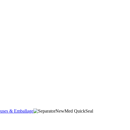
uses & Emballage
NewMed QuickSeal