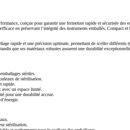
mance, conçue pour garantir une fermeture rapide et sécurisée des emb
n efficace en préservant l’intégrité des instruments emballés. Compact et f
lage rapide et une précision optimale, permettant de sceller différents 
ce, tandis que ses matériaux robustes assurent une durabilité exceptionnel
emballages stériles.
ouleaux de stérilisation.
t rapide.
 avec un espace limité.
té pour une durabilité accrue.
 d’énergie.
taux.
r stérilisation.
iable et performante pour le scellage des emballages.