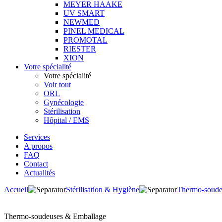
MEYER HAAKE
UV SMART
NEWMED
PINEL MEDICAL
PROMOTAL
RIESTER
XION
Votre spécialité
Votre spécialité
Voir tout
ORL
Gynécologie
Stérilisation
Hôpital / EMS
Services
A propos
FAQ
Contact
Actualités
Accueil
Stérilisation & Hygiène
Thermo-soude
Thermo-soudeuses & Emballage