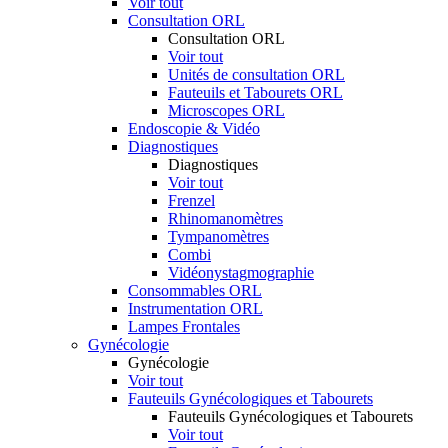
Voir tout
Consultation ORL
Consultation ORL
Voir tout
Unités de consultation ORL
Fauteuils et Tabourets ORL
Microscopes ORL
Endoscopie & Vidéo
Diagnostiques
Diagnostiques
Voir tout
Frenzel
Rhinomanomètres
Tympanomètres
Combi
Vidéonystagmographie
Consommables ORL
Instrumentation ORL
Lampes Frontales
Gynécologie
Gynécologie
Voir tout
Fauteuils Gynécologiques et Tabourets
Fauteuils Gynécologiques et Tabourets
Voir tout