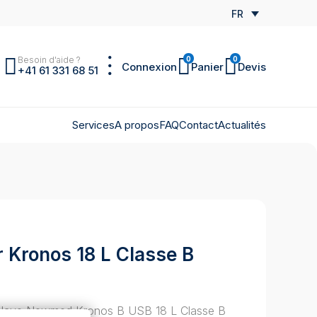
FR
Besoin d'aide ?
0
0
Connexion
Panier
Devis
+41 61 331 68 51
Services
A propos
FAQ
Contact
Actualités
ur Kronos 18 L Classe B
toclave Newmed Kronos B USB 18 L Classe B