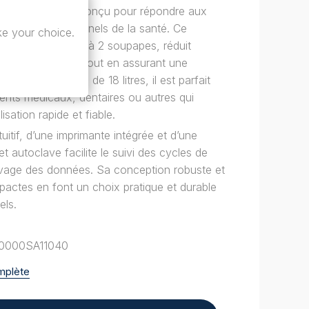
ssant et innovant conçu pour répondre aux
tion des professionnels de la santé. Ce
e your choice.
 système breveté à 2 soupapes, réduit
temps de travail tout en assurant une
Avec une capacité de 18 litres, il est parfait
ents médicaux, dentaires ou autres qui
isation rapide et fiable.
uitif, d’une imprimante intégrée et d’une
t autoclave facilite le suivi des cycles de
rchivage des données. Sa conception robuste et
actes en font un choix pratique et durable
els.
10000SA11040
omplète