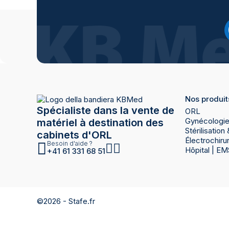
Nos produit
Spécialiste dans la vente de
ORL
Gynécologi
matériel à destination des
Stérilisatio
cabinets d'ORL
Électrochiru
Besoin d'aide ?
Hôpital | EM
+41 61 331 68 51
©2026 -
Stafe.fr