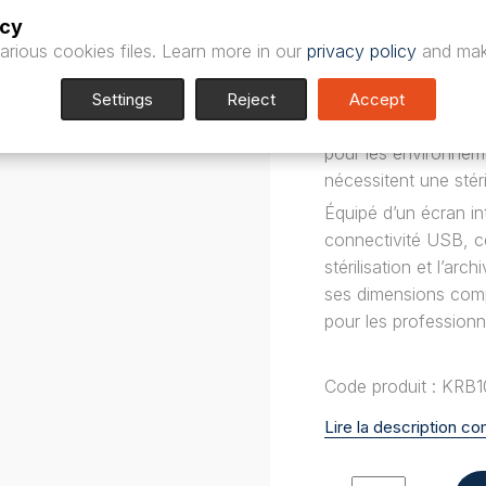
est un appareil pui
icy
besoins de stérilisa
arious cookies files. Learn more in our
privacy policy
and mak
modèle, équipé d’un
considérablement le 
Settings
Reject
Accept
efficacité optimale. 
pour les environnem
nécessitent une stéril
Équipé d’un écran int
connectivité USB, ce
stérilisation et l’a
ses dimensions comp
pour les professionn
Code produit : KRB
Lire la description c