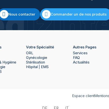
Nous contacter
Commander un de nos produits
s
Votre Spécialité
Autres Pages
ORL
Services
e
Gynécologie
FAQ
n & Hygiène
Stérilisation
Actualités
rgie
Hôpital | EMS
S
Espace client
Mentions
DE
FR
IT