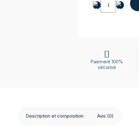
quantité
de
Stérilisateur
Kronos
18
L
Classe
B
USB
Paiement 100%
sécurisé
Description et composition
Avis (0)