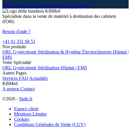
Nous contacter
Commander un de nos produits
Spécialiste dans la vente de matériel à destination des cabinets
d'ORL
Besoin d'aide ?
+41 61 331 68 51
Nos produits
ORL
Gynécologie
Stérilisation & Hygiène
Électrochirurgie
Hôpital |
EMS
Votre Spécialité
ORL
Gynécologie
Stérilisation
Hôpital | EMS
Autres Pages
Services
FAQ
Actualités
KBMed
A propos
Contact
©2026 -
Stafe.fr
Espace client
Mentions Légales
Cookies
Conditions Générales de Vente (CGV)