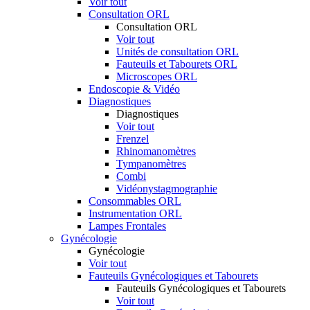
Voir tout
Consultation ORL
Consultation ORL
Voir tout
Unités de consultation ORL
Fauteuils et Tabourets ORL
Microscopes ORL
Endoscopie & Vidéo
Diagnostiques
Diagnostiques
Voir tout
Frenzel
Rhinomanomètres
Tympanomètres
Combi
Vidéonystagmographie
Consommables ORL
Instrumentation ORL
Lampes Frontales
Gynécologie
Gynécologie
Voir tout
Fauteuils Gynécologiques et Tabourets
Fauteuils Gynécologiques et Tabourets
Voir tout