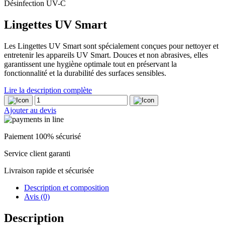
Désinfection UV-C
Lingettes UV Smart
Les Lingettes UV Smart sont spécialement conçues pour nettoyer et
entretenir les appareils UV Smart. Douces et non abrasives, elles
garantissent une hygiène optimale tout en préservant la
fonctionnalité et la durabilité des surfaces sensibles.
Lire la description complète
quantité
de
Ajouter au devis
Lingettes
UV
Smart
Paiement 100% sécurisé
Service client garanti
Livraison rapide et sécurisée
Description et composition
Avis (0)
Description