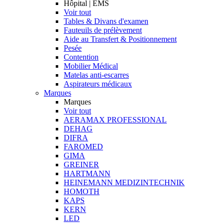
Hôpital | EMS
Voir tout
Tables & Divans d'examen
Fauteuils de prélèvement
Aide au Transfert & Positionnement
Pesée
Contention
Mobilier Médical
Matelas anti-escarres
Aspirateurs médicaux
Marques
Marques
Voir tout
AERAMAX PROFESSIONAL
DEHAG
DIFRA
FAROMED
GIMA
GREINER
HARTMANN
HEINEMANN MEDIZINTECHNIK
HOMOTH
KAPS
KERN
LED