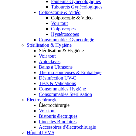
Fauteuils Gynécologiques
Tabourets Gynécologiques
Colposcopie & Vidéo
Colposcopie & Vidéo
Voir tout
Colposcopes
Hystéroscopes
Consommables Gynécologie
Stérilisation & Hygiène
Stérilisation & Hygiène
Voir tout
Autoclaves
Bains à Ultrasons
Thermo-soudeuses & Emballage
Désinfection UV-C
Tests & Validations
Consommables Hygiène
Consommables Stérilisation
Électrochirurgie
Électrochirurgie
Voir tout
Bistouris électriques
Pincettes Bipolaires
Accessoires d'électrochirurgie
Hôpital | EMS