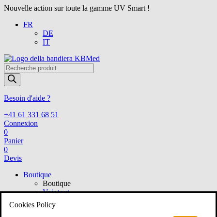
Nouvelle action sur toute la gamme UV Smart !
FR
DE
IT
Recherche
de
produits
Besoin d'aide ?
+41 61 331 68 51
Connexion
0
Panier
0
Devis
Boutique
Boutique
Voir tout
ORL
Cookies Policy
ORL