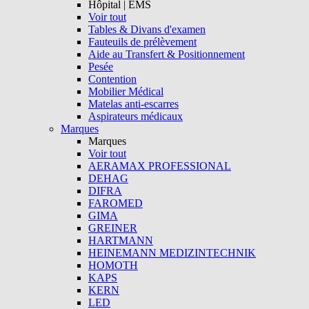
Hôpital | EMS
Voir tout
Tables & Divans d'examen
Fauteuils de prélèvement
Aide au Transfert & Positionnement
Pesée
Contention
Mobilier Médical
Matelas anti-escarres
Aspirateurs médicaux
Marques
Marques
Voir tout
AERAMAX PROFESSIONAL
DEHAG
DIFRA
FAROMED
GIMA
GREINER
HARTMANN
HEINEMANN MEDIZINTECHNIK
HOMOTH
KAPS
KERN
LED