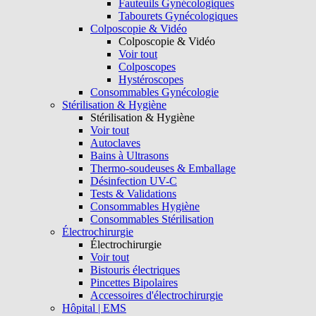
Fauteuils Gynécologiques
Tabourets Gynécologiques
Colposcopie & Vidéo
Colposcopie & Vidéo
Voir tout
Colposcopes
Hystéroscopes
Consommables Gynécologie
Stérilisation & Hygiène
Stérilisation & Hygiène
Voir tout
Autoclaves
Bains à Ultrasons
Thermo-soudeuses & Emballage
Désinfection UV-C
Tests & Validations
Consommables Hygiène
Consommables Stérilisation
Électrochirurgie
Électrochirurgie
Voir tout
Bistouris électriques
Pincettes Bipolaires
Accessoires d'électrochirurgie
Hôpital | EMS