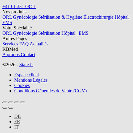
+41 61 331 68 51
Nos produits
ORL
Gynécologie
Stérilisation & Hygiène
Électrochirurgie
Hôpital |
EMS
Votre Spécialité
ORL
Gynécologie
Stérilisation
Hôpital | EMS
Autres Pages
Services
FAQ
Actualités
KBMed
A propos
Contact
©2026 -
Stafe.fr
Espace client
Mentions Légales
Cookies
Conditions Générales de Vente (CGV)
DE
FR
IT