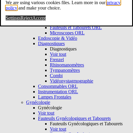
Voir tout
We are using various cookies files. Learn more in our
privacy
Consultation ORL
policy
and make your choice.
Consultation ORL
Voir tout
Settings
Reject
Accept
Unités de consultation ORL
Fauteuils et Tabourets ORL
Microscopes ORL
Endoscopie & Vidéo
Diagnostiques
Diagnostiques
Voir tout
Frenzel
Rhinomanomètres
Tympanomètres
Combi
Vidéonystagmographie
Consommables ORL
Instrumentation ORL
Lampes Frontales
Gynécologie
Gynécologie
Voir tout
Fauteuils Gynécologiques et Tabourets
Fauteuils Gynécologiques et Tabourets
Voir tout