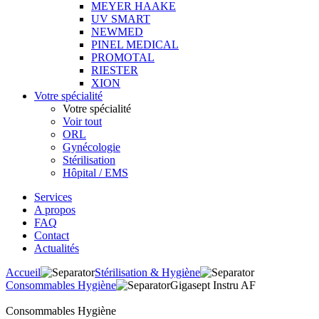
MEYER HAAKE
UV SMART
NEWMED
PINEL MEDICAL
PROMOTAL
RIESTER
XION
Votre spécialité
Votre spécialité
Voir tout
ORL
Gynécologie
Stérilisation
Hôpital / EMS
Services
A propos
FAQ
Contact
Actualités
Accueil
Stérilisation & Hygiène
Consommables Hygiène
Gigasept Instru AF
Consommables Hygiène