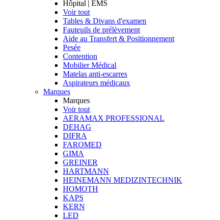
Hôpital | EMS
Voir tout
Tables & Divans d'examen
Fauteuils de prélèvement
Aide au Transfert & Positionnement
Pesée
Contention
Mobilier Médical
Matelas anti-escarres
Aspirateurs médicaux
Marques
Marques
Voir tout
AERAMAX PROFESSIONAL
DEHAG
DIFRA
FAROMED
GIMA
GREINER
HARTMANN
HEINEMANN MEDIZINTECHNIK
HOMOTH
KAPS
KERN
LED