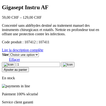
Gigasept Instru AF
Price
59,00
CHF
–
129,00
CHF
range:
Concentré sans aldéhydes destiné au traitement manuel des
59,00 CHF
instruments chirurgicaux et rotatifs. Nettoie en profondeur tout en
through
offrant une protection contre les infections.
129,00 CHF
Code produit : 107412 | 107411
Lire la description complète
Size
Effacer
quantité
de
Ajouter au panier
Gigasept
Instru
En stock
AF
Paiement 100% sécurisé
Service client garanti