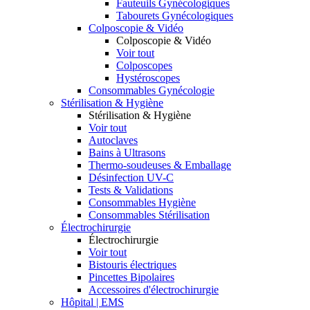
Fauteuils Gynécologiques
Tabourets Gynécologiques
Colposcopie & Vidéo
Colposcopie & Vidéo
Voir tout
Colposcopes
Hystéroscopes
Consommables Gynécologie
Stérilisation & Hygiène
Stérilisation & Hygiène
Voir tout
Autoclaves
Bains à Ultrasons
Thermo-soudeuses & Emballage
Désinfection UV-C
Tests & Validations
Consommables Hygiène
Consommables Stérilisation
Électrochirurgie
Électrochirurgie
Voir tout
Bistouris électriques
Pincettes Bipolaires
Accessoires d'électrochirurgie
Hôpital | EMS