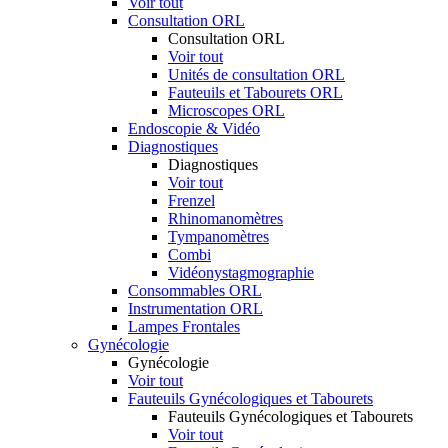
Voir tout
Consultation ORL
Consultation ORL
Voir tout
Unités de consultation ORL
Fauteuils et Tabourets ORL
Microscopes ORL
Endoscopie & Vidéo
Diagnostiques
Diagnostiques
Voir tout
Frenzel
Rhinomanomètres
Tympanomètres
Combi
Vidéonystagmographie
Consommables ORL
Instrumentation ORL
Lampes Frontales
Gynécologie
Gynécologie
Voir tout
Fauteuils Gynécologiques et Tabourets
Fauteuils Gynécologiques et Tabourets
Voir tout