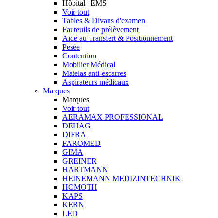
Hôpital | EMS
Voir tout
Tables & Divans d'examen
Fauteuils de prélèvement
Aide au Transfert & Positionnement
Pesée
Contention
Mobilier Médical
Matelas anti-escarres
Aspirateurs médicaux
Marques
Marques
Voir tout
AERAMAX PROFESSIONAL
DEHAG
DIFRA
FAROMED
GIMA
GREINER
HARTMANN
HEINEMANN MEDIZINTECHNIK
HOMOTH
KAPS
KERN
LED