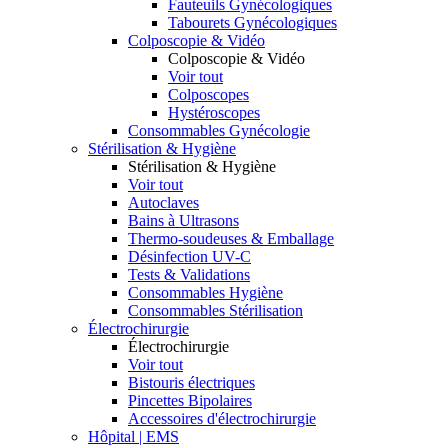
Fauteuils Gynécologiques
Tabourets Gynécologiques
Colposcopie & Vidéo
Colposcopie & Vidéo
Voir tout
Colposcopes
Hystéroscopes
Consommables Gynécologie
Stérilisation & Hygiène
Stérilisation & Hygiène
Voir tout
Autoclaves
Bains à Ultrasons
Thermo-soudeuses & Emballage
Désinfection UV-C
Tests & Validations
Consommables Hygiène
Consommables Stérilisation
Électrochirurgie
Électrochirurgie
Voir tout
Bistouris électriques
Pincettes Bipolaires
Accessoires d'électrochirurgie
Hôpital | EMS