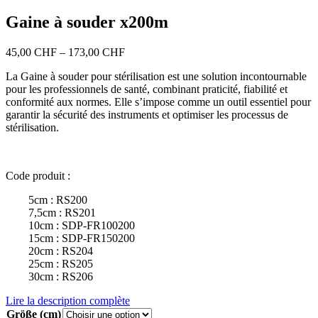
Gaine à souder x200m
Price
45,00
CHF
–
173,00
CHF
range:
La Gaine à souder pour stérilisation est une solution incontournable
45,00 CHF
pour les professionnels de santé, combinant praticité, fiabilité et
through
conformité aux normes. Elle s’impose comme un outil essentiel pour
173,00 CHF
garantir la sécurité des instruments et optimiser les processus de
stérilisation.
Code produit :
‎ ‎ ‎ ‎ ‎ ‎ ‎ ‎ 5cm : RS200
‎ ‎ ‎ ‎ ‎ ‎ ‎ ‎ 7,5cm : RS201
‎ ‎ ‎ ‎ ‎ ‎ ‎ ‎ 10cm : SDP-FR100200
‎ ‎ ‎ ‎ ‎ ‎ ‎ ‎ 15cm : SDP-FR150200
‎ ‎ ‎ ‎ ‎ ‎ ‎ ‎ 20cm : RS204
‎ ‎ ‎ ‎ ‎ ‎ ‎ ‎ 25cm : RS205
‎ ‎ ‎ ‎ ‎ ‎ ‎ ‎ 30cm : RS206
Lire la description complète
Größe (cm)