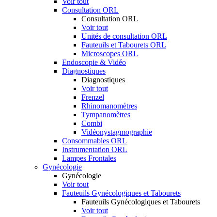
Voir tout
Consultation ORL
Consultation ORL
Voir tout
Unités de consultation ORL
Fauteuils et Tabourets ORL
Microscopes ORL
Endoscopie & Vidéo
Diagnostiques
Diagnostiques
Voir tout
Frenzel
Rhinomanomètres
Tympanomètres
Combi
Vidéonystagmographie
Consommables ORL
Instrumentation ORL
Lampes Frontales
Gynécologie
Gynécologie
Voir tout
Fauteuils Gynécologiques et Tabourets
Fauteuils Gynécologiques et Tabourets
Voir tout