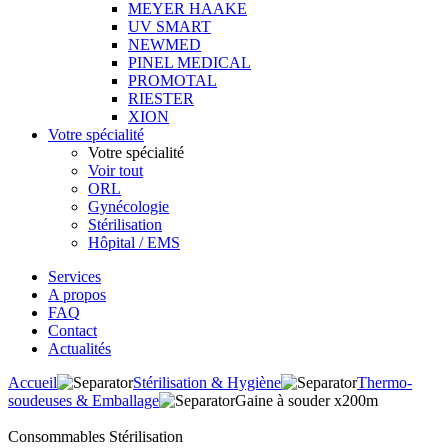
MEYER HAAKE
UV SMART
NEWMED
PINEL MEDICAL
PROMOTAL
RIESTER
XION
Votre spécialité
Votre spécialité
Voir tout
ORL
Gynécologie
Stérilisation
Hôpital / EMS
Services
A propos
FAQ
Contact
Actualités
Accueil
Stérilisation & Hygiène
Thermo-
soudeuses & Emballage
Gaine à souder x200m
Consommables Stérilisation