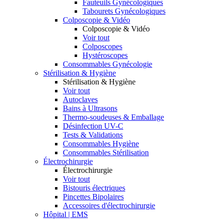
Fauteuils Gynécologiques
Tabourets Gynécologiques
Colposcopie & Vidéo
Colposcopie & Vidéo
Voir tout
Colposcopes
Hystéroscopes
Consommables Gynécologie
Stérilisation & Hygiène
Stérilisation & Hygiène
Voir tout
Autoclaves
Bains à Ultrasons
Thermo-soudeuses & Emballage
Désinfection UV-C
Tests & Validations
Consommables Hygiène
Consommables Stérilisation
Électrochirurgie
Électrochirurgie
Voir tout
Bistouris électriques
Pincettes Bipolaires
Accessoires d'électrochirurgie
Hôpital | EMS