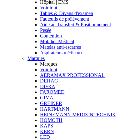
Hôpital | EMS
Voir tout
Tables & Divans d'examen
Fauteuils de prélèvement
Aide au Transfert & Positionnement
Pesée
Contention
Mobilier Médical
Matelas anti-escarres
Aspirateurs médicaux
Marques
Marques
Voir tout
AERAMAX PROFESSIONAL
DEHAG
DIFRA
FAROMED
GIMA
GREINER
HARTMANN
HEINEMANN MEDIZINTECHNIK
HOMOTH
KAPS
KERN
LED