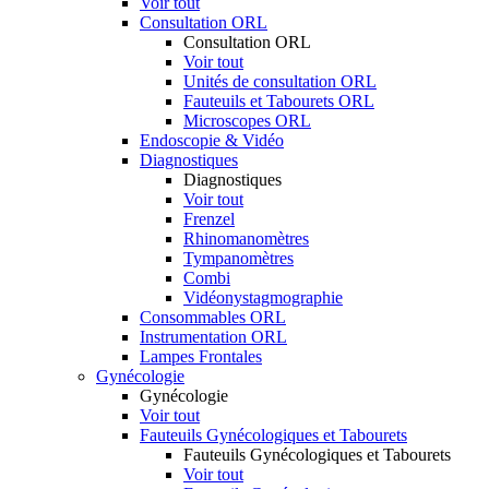
Voir tout
Consultation ORL
Consultation ORL
Voir tout
Unités de consultation ORL
Fauteuils et Tabourets ORL
Microscopes ORL
Endoscopie & Vidéo
Diagnostiques
Diagnostiques
Voir tout
Frenzel
Rhinomanomètres
Tympanomètres
Combi
Vidéonystagmographie
Consommables ORL
Instrumentation ORL
Lampes Frontales
Gynécologie
Gynécologie
Voir tout
Fauteuils Gynécologiques et Tabourets
Fauteuils Gynécologiques et Tabourets
Voir tout