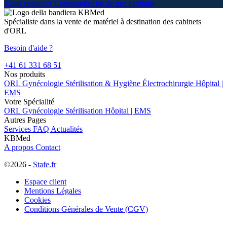
Nous contacter
Commander un de nos produits
Spécialiste dans la vente de matériel à destination des cabinets
d'ORL
Besoin d'aide ?
+41 61 331 68 51
Nos produits
ORL
Gynécologie
Stérilisation & Hygiène
Électrochirurgie
Hôpital |
EMS
Votre Spécialité
ORL
Gynécologie
Stérilisation
Hôpital | EMS
Autres Pages
Services
FAQ
Actualités
KBMed
A propos
Contact
©2026 -
Stafe.fr
Espace client
Mentions Légales
Cookies
Conditions Générales de Vente (CGV)