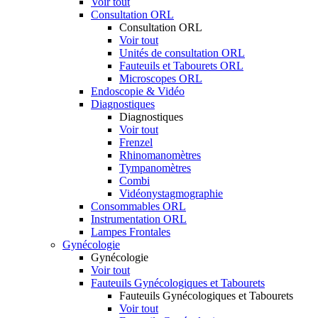
Voir tout
Consultation ORL
Consultation ORL
Voir tout
Unités de consultation ORL
Fauteuils et Tabourets ORL
Microscopes ORL
Endoscopie & Vidéo
Diagnostiques
Diagnostiques
Voir tout
Frenzel
Rhinomanomètres
Tympanomètres
Combi
Vidéonystagmographie
Consommables ORL
Instrumentation ORL
Lampes Frontales
Gynécologie
Gynécologie
Voir tout
Fauteuils Gynécologiques et Tabourets
Fauteuils Gynécologiques et Tabourets
Voir tout