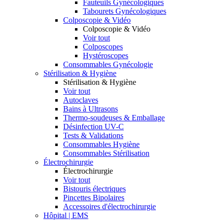
Fauteuils Gynécologiques
Tabourets Gynécologiques
Colposcopie & Vidéo
Colposcopie & Vidéo
Voir tout
Colposcopes
Hystéroscopes
Consommables Gynécologie
Stérilisation & Hygiène
Stérilisation & Hygiène
Voir tout
Autoclaves
Bains à Ultrasons
Thermo-soudeuses & Emballage
Désinfection UV-C
Tests & Validations
Consommables Hygiène
Consommables Stérilisation
Électrochirurgie
Électrochirurgie
Voir tout
Bistouris électriques
Pincettes Bipolaires
Accessoires d'électrochirurgie
Hôpital | EMS