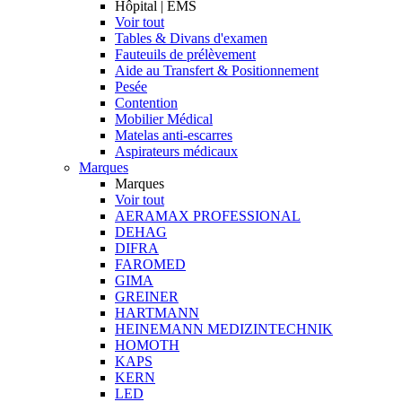
Hôpital | EMS
Voir tout
Tables & Divans d'examen
Fauteuils de prélèvement
Aide au Transfert & Positionnement
Pesée
Contention
Mobilier Médical
Matelas anti-escarres
Aspirateurs médicaux
Marques
Marques
Voir tout
AERAMAX PROFESSIONAL
DEHAG
DIFRA
FAROMED
GIMA
GREINER
HARTMANN
HEINEMANN MEDIZINTECHNIK
HOMOTH
KAPS
KERN
LED