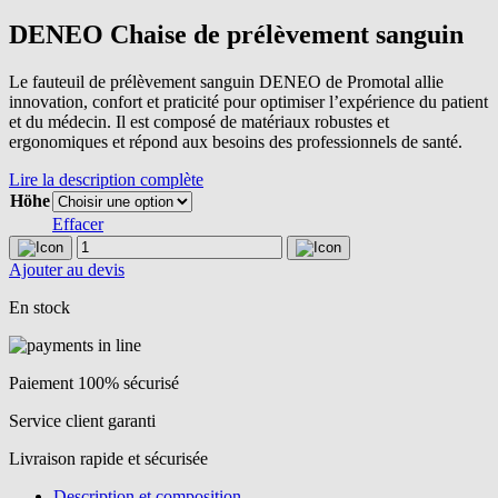
DENEO Chaise de prélèvement sanguin
Le fauteuil de prélèvement sanguin DENEO de Promotal allie
innovation, confort et praticité pour optimiser l’expérience du patient
et du médecin. Il est composé de matériaux robustes et
ergonomiques et répond aux besoins des professionnels de santé.
Lire la description complète
Höhe
Effacer
quantité
de
Ajouter au devis
DENEO
Chaise
En stock
de
prélèvement
sanguin
Paiement 100% sécurisé
Service client garanti
Livraison rapide et sécurisée
Description et composition