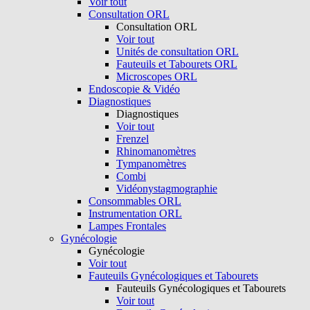
Voir tout
Consultation ORL
Consultation ORL
Voir tout
Unités de consultation ORL
Fauteuils et Tabourets ORL
Microscopes ORL
Endoscopie & Vidéo
Diagnostiques
Diagnostiques
Voir tout
Frenzel
Rhinomanomètres
Tympanomètres
Combi
Vidéonystagmographie
Consommables ORL
Instrumentation ORL
Lampes Frontales
Gynécologie
Gynécologie
Voir tout
Fauteuils Gynécologiques et Tabourets
Fauteuils Gynécologiques et Tabourets
Voir tout