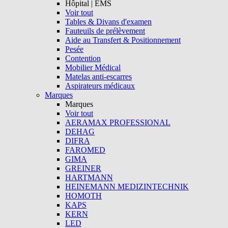
Hôpital | EMS
Voir tout
Tables & Divans d'examen
Fauteuils de prélèvement
Aide au Transfert & Positionnement
Pesée
Contention
Mobilier Médical
Matelas anti-escarres
Aspirateurs médicaux
Marques
Marques
Voir tout
AERAMAX PROFESSIONAL
DEHAG
DIFRA
FAROMED
GIMA
GREINER
HARTMANN
HEINEMANN MEDIZINTECHNIK
HOMOTH
KAPS
KERN
LED