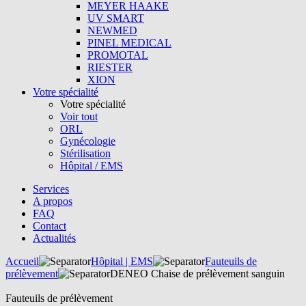
MEYER HAAKE
UV SMART
NEWMED
PINEL MEDICAL
PROMOTAL
RIESTER
XION
Votre spécialité
Votre spécialité
Voir tout
ORL
Gynécologie
Stérilisation
Hôpital / EMS
Services
A propos
FAQ
Contact
Actualités
Accueil
Hôpital | EMS
Fauteuils de
prélèvement
DENEO Chaise de prélèvement sanguin
Fauteuils de prélèvement