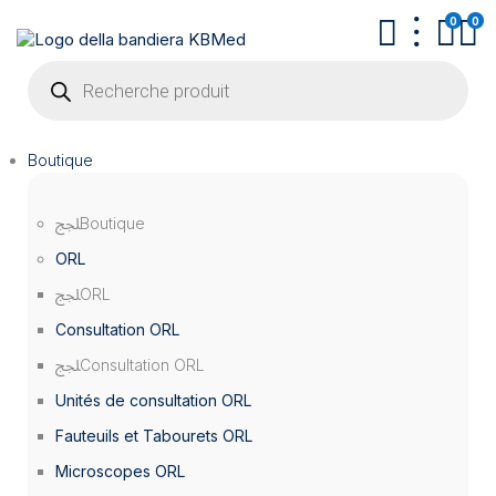
0
0
Recherche
de
produits
Boutique
Boutique
ORL
ORL
Consultation ORL
Consultation ORL
Unités de consultation ORL
Fauteuils et Tabourets ORL
Microscopes ORL