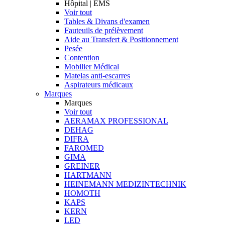
Hôpital | EMS
Voir tout
Tables & Divans d'examen
Fauteuils de prélèvement
Aide au Transfert & Positionnement
Pesée
Contention
Mobilier Médical
Matelas anti-escarres
Aspirateurs médicaux
Marques
Marques
Voir tout
AERAMAX PROFESSIONAL
DEHAG
DIFRA
FAROMED
GIMA
GREINER
HARTMANN
HEINEMANN MEDIZINTECHNIK
HOMOTH
KAPS
KERN
LED