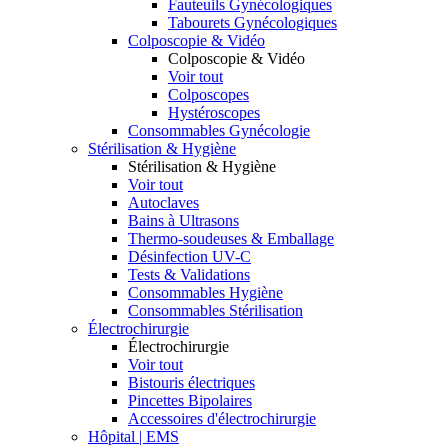
Fauteuils Gynécologiques
Tabourets Gynécologiques
Colposcopie & Vidéo
Colposcopie & Vidéo
Voir tout
Colposcopes
Hystéroscopes
Consommables Gynécologie
Stérilisation & Hygiène
Stérilisation & Hygiène
Voir tout
Autoclaves
Bains à Ultrasons
Thermo-soudeuses & Emballage
Désinfection UV-C
Tests & Validations
Consommables Hygiène
Consommables Stérilisation
Électrochirurgie
Électrochirurgie
Voir tout
Bistouris électriques
Pincettes Bipolaires
Accessoires d'électrochirurgie
Hôpital | EMS