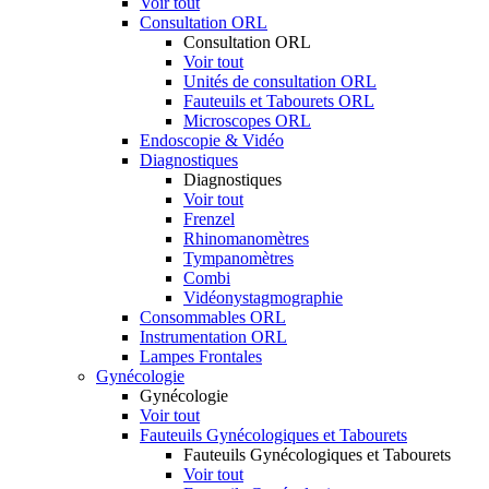
Voir tout
Consultation ORL
Consultation ORL
Voir tout
Unités de consultation ORL
Fauteuils et Tabourets ORL
Microscopes ORL
Endoscopie & Vidéo
Diagnostiques
Diagnostiques
Voir tout
Frenzel
Rhinomanomètres
Tympanomètres
Combi
Vidéonystagmographie
Consommables ORL
Instrumentation ORL
Lampes Frontales
Gynécologie
Gynécologie
Voir tout
Fauteuils Gynécologiques et Tabourets
Fauteuils Gynécologiques et Tabourets
Voir tout