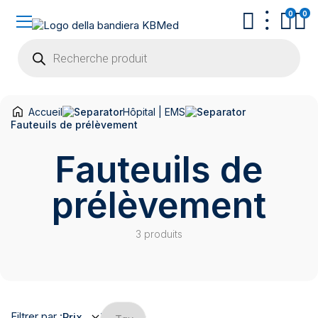
0
0
Recherche
de
produits
Accueil
Hôpital | EMS
Fauteuils de prélèvement
Fauteuils de
prélèvement
3 produits
Filtrer par :
Prix
Marques