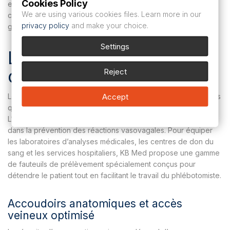
Cookies Policy
et de la position d’urgence de Trendelenburg. Sécurisez le
We are using various cookies files. Learn more in our
confort de vos patients et prévenez les malaises vagaux
privacy policy
and make your choice.
grâce à un mobilier clinique fiable et sécurisant.
Settings
L’ergonomie au service
du prélèvement sanguin
Reject
Accept
Le prélèvement sanguin est un acte technique de routine, mais
qui reste souvent anxiogène pour les patients.
L’environnement et le confort de l’assise jouent un rôle majeur
dans la prévention des réactions vasovagales. Pour équiper
les laboratoires d’analyses médicales, les centres de don du
sang et les services hospitaliers, KB Med propose une gamme
de fauteuils de prélèvement spécialement conçus pour
détendre le patient tout en facilitant le travail du phlébotomiste.
Accoudoirs anatomiques et accès
veineux optimisé