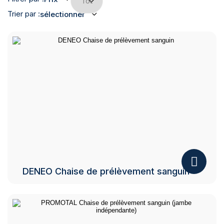
Trier par :
sélectionner
DENEO Chaise de prélèvement sanguin
Ce
produit
a
plusieurs