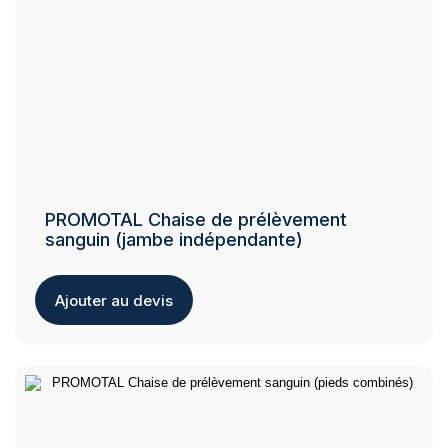
variations.
Les
options
peuvent
être
choisies
sur
la
page
du
PROMOTAL Chaise de prélèvement
produit
sanguin (jambe indépendante)
Ajouter au devis