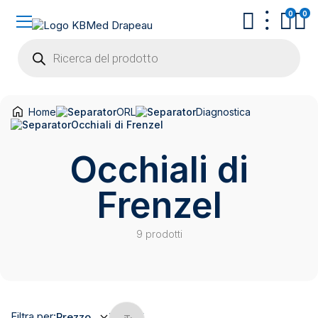
0
0
Products
search
Home
ORL
Diagnostica
Occhiali di Frenzel
Occhiali di
Frenzel
9 prodotti
Filtra per:
Prezzo
Marchi