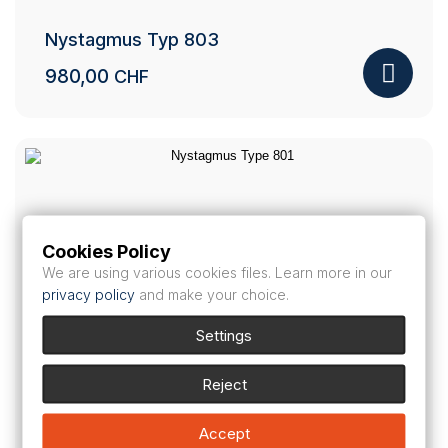
Nystagmus Typ 803
980,00
CHF
Cookies Policy
We are using various cookies files. Learn more in our
privacy policy
and make your choice.
Settings
Reject
Nystagmus Type 801
Accept