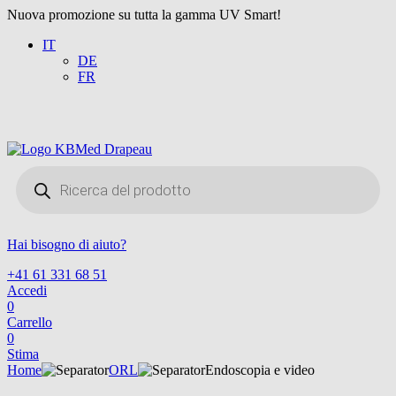
Nuova promozione su tutta la gamma UV Smart!
IT
DE
FR
Products
search
Hai bisogno di aiuto?
+41 61 331 68 51
Accedi
0
Carrello
0
Stima
Home
ORL
Endoscopia e video