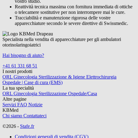
vostro studio.
Reattività tecnica massima con fornitura immediata di ottiche
o telecamere sostitutive per non interrompere mai le cure.
Tracciabilità e manutenzione rigorosa delle vostre
apparecchiature secondo le severe direttive di Swissmedic.
Specialista nella vendita di apparecchiature per gli ambulatori
otorinolaringoiatrici
Hai bisogno di aiuto?
+41 61 331 68 51
I nostri prodotti
ORL
Ginecologia
Sterilizzazione & Igiene
Elettrochirurgia
Ospedale | Case di cura (EMS)
La tua specialità
ORL
Ginecologia
Sterilizzazione
Ospedale/Casa
Altre pagine
Servizi
FAQ
Notizie
KBMed
Chi siamo
Contattateci
©2026 -
Stafe.fr
Condizioni generali di vendita (CGV)