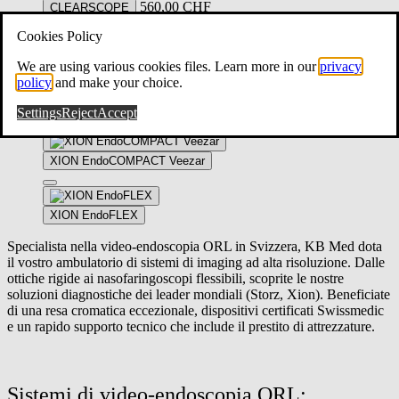
560,00
CHF
CLEARSCOPE
Cookies Policy
Aggiungi al preventivo
Nasofaringoscopio XION EF-N Slim
We are using various cookies files. Learn more in our
privacy
policy
and make your choice.
Zum Angebot hinzufügen
Serie XION SPECTAR
Settings
Reject
Accept
Zum Angebot hinzufügen
XION EF-N Nasopharyngoskop
XION EndoCOMPACT Veezar
This
product
XION EndoFLEX
has
multiple
Specialista nella video-endoscopia ORL in Svizzera, KB Med dota
variants.
il vostro ambulatorio di sistemi di imaging ad alta risoluzione. Dalle
The
ottiche rigide ai nasofaringoscopi flessibili, scoprite le nostre
options
soluzioni diagnostiche dei leader mondiali (Storz, Xion). Beneficiate
may
di una resa cromatica eccezionale, dispositivi certificati Swissmedic
be
e un rapido supporto tecnico che include il prestito di attrezzature.
chosen
on
the
product
Sistemi di video-endoscopia ORL: