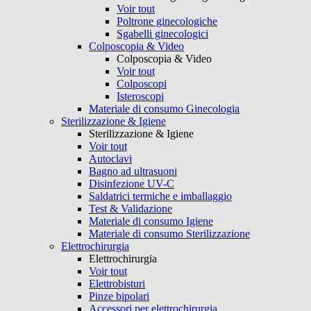
Voir tout
Poltrone ginecologiche
Sgabelli ginecologici
Colposcopia & Video
Colposcopia & Video
Voir tout
Colposcopi
Isteroscopi
Materiale di consumo Ginecologia
Sterilizzazione & Igiene
Sterilizzazione & Igiene
Voir tout
Autoclavi
Bagno ad ultrasuoni
Disinfezione UV-C
Saldatrici termiche e imballaggio
Test & Validazione
Materiale di consumo Igiene
Materiale di consumo Sterilizzazione
Elettrochirurgia
Elettrochirurgia
Voir tout
Elettrobisturi
Pinze bipolari
Accessori per elettrochirurgia