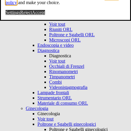
policy
and make your choice.
ORL
Voir tout
Settings
Reject
Accept
Ambulatorio ORL
Ambulatorio ORL
Voir tout
Riuniti ORL
Poltrone e Sgabelli ORL
Microscopi ORL
Endoscopia e video
Diagnostica
Diagnostica
Voir tout
Occhiali di Frenzel
Rinomanometri
Timpanometri
Combi
Videonistagmografia
Lampade frontali
Strumentario ORL
Materiale di consumo ORL
Ginecologia
Ginecologia
Voir tout
Poltrone e Sgabelli ginecologici
Poltrone e Sgabelli ginecologici