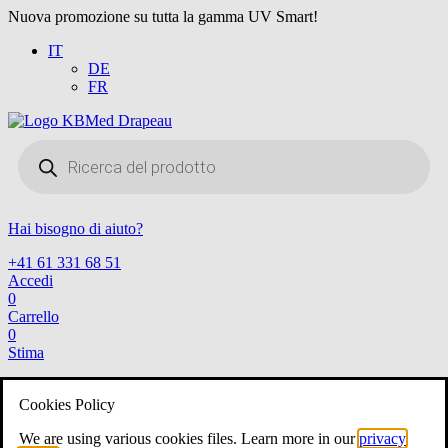
Nuova promozione su tutta la gamma UV Smart!
IT
DE
FR
Products
search
Hai bisogno di aiuto?
+41 61 331 68 51
Accedi
0
Carrello
0
Stima
Negozio
Cookies Policy
Negozio
Voir tout
We are using various cookies files. Learn more in our
privacy
ORL