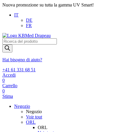
Nuova promozione su tutta la gamma UV Smart!
IT
DE
FR
Products
search
Hai bisogno di aiuto?
+41 61 331 68 51
Accedi
0
Carrello
0
Stima
Negozio
Negozio
Voir tout
ORL
ORL