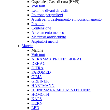
Ospedale | Case di cura (EMS)
Voir tout
Lettini e divani da visita
Poltrone per prelievi
Ausili per il trasferimento e il posizionamento
Pesatura
Contenzione
Arredamento medico
Materassi antidecubito
Aspiratori medici
Marche
Marche
Voir tout
AERAMAX PROFESSIONAL
DEHAG
DIFRA
FAROMED
GIMA
GREINER
HARTMANN
HEINEMANN MEDIZINTECHNIK
HOMOTH
KAPS
KERN
LED