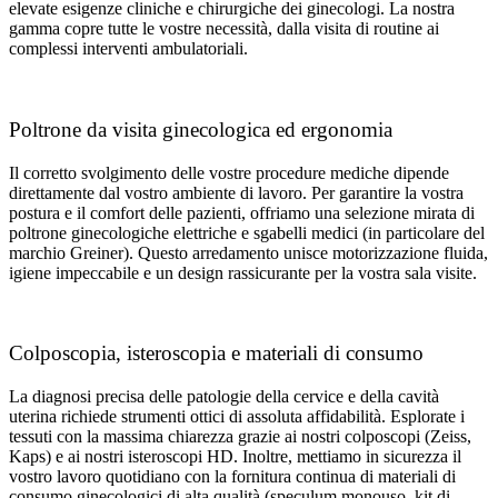
elevate esigenze cliniche e chirurgiche dei ginecologi. La nostra
gamma copre tutte le vostre necessità, dalla visita di routine ai
complessi interventi ambulatoriali.
Poltrone da visita ginecologica ed ergonomia
Il corretto svolgimento delle vostre procedure mediche dipende
direttamente dal vostro ambiente di lavoro. Per garantire la vostra
postura e il comfort delle pazienti, offriamo una selezione mirata di
poltrone ginecologiche elettriche e sgabelli medici (in particolare del
marchio Greiner). Questo arredamento unisce motorizzazione fluida,
igiene impeccabile e un design rassicurante per la vostra sala visite.
Colposcopia, isteroscopia e materiali di consumo
La diagnosi precisa delle patologie della cervice e della cavità
uterina richiede strumenti ottici di assoluta affidabilità. Esplorate i
tessuti con la massima chiarezza grazie ai nostri colposcopi (Zeiss,
Kaps) e ai nostri isteroscopi HD. Inoltre, mettiamo in sicurezza il
vostro lavoro quotidiano con la fornitura continua di materiali di
consumo ginecologici di alta qualità (speculum monouso, kit di