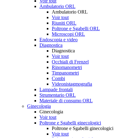
Voir tout
Ambulatorio ORL
Ambulatorio ORL
Voir tout
Riuniti ORL
Poltrone e Sgabelli ORL
Microscopi ORL
Endoscopia e video
Diagnostica
Diagnostica
Voir tout
Occhiali di Frenzel
Rinomanometri
Timpanometri
Combi
Videonistagmografia
Lampade frontali
Strumentario ORL
Materiale di consumo ORL
Ginecologia
Ginecologia
Voir tout
Poltrone e Sgabelli ginecologici
Poltrone e Sgabelli ginecologici
Voir tout