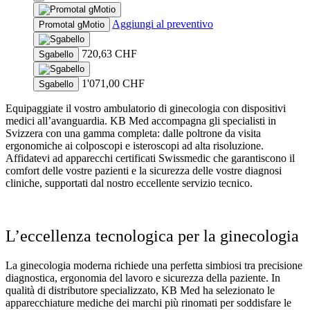
This
product
Aggiungi al preventivo
Promotal gMotio
has
multiple
720,63
CHF
Sgabello
variants.
The
options
1'071,00
CHF
Sgabello
may
be
Equipaggiate il vostro ambulatorio di ginecologia con dispositivi
chosen
medici all’avanguardia. KB Med accompagna gli specialisti in
on
Svizzera con una gamma completa: dalle poltrone da visita
the
ergonomiche ai colposcopi e isteroscopi ad alta risoluzione.
product
Affidatevi ad apparecchi certificati Swissmedic che garantiscono il
page
comfort delle vostre pazienti e la sicurezza delle vostre diagnosi
cliniche, supportati dal nostro eccellente servizio tecnico.
L’eccellenza tecnologica per la ginecologia
La ginecologia moderna richiede una perfetta simbiosi tra precisione
diagnostica, ergonomia del lavoro e sicurezza della paziente. In
qualità di distributore specializzato, KB Med ha selezionato le
apparecchiature mediche dei marchi più rinomati per soddisfare le