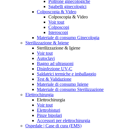
Poltrone ginecologiche
Sgabelli ginecologici
Colposcopia & Video
Colposcopia & Video
Voir tout
Colposcopi
Isteroscopi
Materiale di consumo Ginecologia
Sterilizzazione & Igiene
Sterilizzazione & Igiene
Voir tout
Autoclavi
Bagno ad ultrasuoni
Disinfezione UV-C
Saldatrici termiche e imballaggio
Test & Validazione
Materiale di consumo Igiene
Materiale di consumo Sterilizzazione
Elettrochirurgia
Elettrochirurgia
Voir tout
Elettrobisturi
Pinze bipolari
Accessori per elettrochirurgia
Ospedale | Case di cura (EMS)