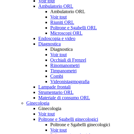
Voir tout
Ambulatorio ORL
Ambulatorio ORL
Voir tout
Riuniti ORL
Poltrone e Sgabelli ORL
Microscopi ORL
Endoscopia e video
Diagnostica
Diagnostica
Voir tout
Occhiali di Frenzel
Rinomanometri
Timpanometri
Combi
Videonistagmografia
Lampade frontali
Strumentario ORL
Materiale di consumo ORL
Ginecologia
Ginecologia
Voir tout
Poltrone e Sgabelli ginecologici
Poltrone e Sgabelli ginecologici
Voir tout