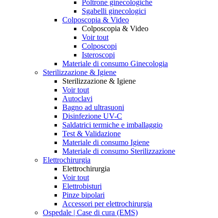
Poltrone ginecologiche
Sgabelli ginecologici
Colposcopia & Video
Colposcopia & Video
Voir tout
Colposcopi
Isteroscopi
Materiale di consumo Ginecologia
Sterilizzazione & Igiene
Sterilizzazione & Igiene
Voir tout
Autoclavi
Bagno ad ultrasuoni
Disinfezione UV-C
Saldatrici termiche e imballaggio
Test & Validazione
Materiale di consumo Igiene
Materiale di consumo Sterilizzazione
Elettrochirurgia
Elettrochirurgia
Voir tout
Elettrobisturi
Pinze bipolari
Accessori per elettrochirurgia
Ospedale | Case di cura (EMS)