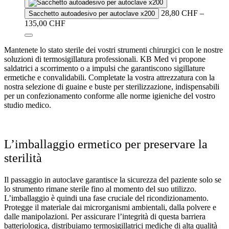
The
options
28,80
CHF
–
Sacchetto autoadesivo per autoclave x200
may
Price
135,00
CHF
be
range:
chosen
This
28,80 CHF
on
Mantenete lo stato sterile dei vostri strumenti chirurgici con le nostre
product
through
the
soluzioni di termosigillatura professionali. KB Med vi propone
has
135,00 CHF
product
saldatrici a scorrimento o a impulsi che garantiscono sigillature
multiple
page
ermetiche e convalidabili. Completate la vostra attrezzatura con la
variants.
nostra selezione di guaine e buste per sterilizzazione, indispensabili
The
per un confezionamento conforme alle norme igieniche del vostro
options
studio medico.
may
be
chosen
on
L’imballaggio ermetico per preservare la
the
product
sterilità
page
Il passaggio in autoclave garantisce la sicurezza del paziente solo se
lo strumento rimane sterile fino al momento del suo utilizzo.
L’imballaggio è quindi una fase cruciale del ricondizionamento.
Protegge il materiale dai microrganismi ambientali, dalla polvere e
dalle manipolazioni. Per assicurare l’integrità di questa barriera
batteriologica, distribuiamo termosigillatrici mediche di alta qualità