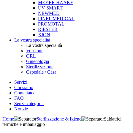
MEYER HAAKE
UV SMART
NEWMED
PINEL MEDICAL
PROMOTAL
RIESTER
XION
La vostra specialità
La vostra specialità
Voir tout
ORL
Ginecologia
Sterilizzazione
Ospedale / Casa
Servizi
Chi siamo
Contattateci
FAQ
Senza categoria
Notizie
Home
Sterilizzazione & Igiene
Saldatrici
termiche e imballaggio