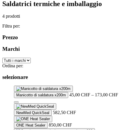
Saldatrici termiche e imballaggio
4 prodotti
Filtra per:
Prezzo
Marchi
Ordina per:
selezionare
Price
45,00
CHF
–
173,00
CHF
Manicotto di saldatura x200m
range:
45,00
This
throug
product
582,50
CHF
NewMed QuickSeal
173,0
has
multiple
850,00
CHF
ONE Heat Sealer
variants.