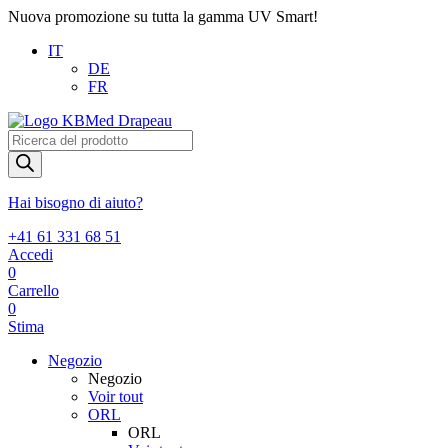
Nuova promozione su tutta la gamma UV Smart!
IT
DE
FR
Products
search
Hai bisogno di aiuto?
+41 61 331 68 51
Accedi
0
Carrello
0
Stima
Negozio
Negozio
Voir tout
ORL
ORL