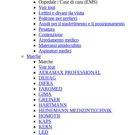
Ospedale | Case di cura (EMS)
Voir tout
Lettini e divani da visita
Poltrone per prelievi
Ausili per il trasferimento e il posizionamento
Pesatura
Contenzione
Arredamento medico
Materassi antidecubito
Aspiratori medici
Marche
Marche
Voir tout
AERAMAX PROFESSIONAL
DEHAG
DIFRA
FAROMED
GIMA
GREINER
HARTMANN
HEINEMANN MEDIZINTECHNIK
HOMOTH
KAPS
KERN
LED