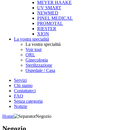
MEYER HAAKE
UV SMART
NEWMED
PINEL MEDICAL
PROMOTAL
RIESTER
XION
La vostra specialità
La vostra specialità
Voir tout
ORL
Ginecologia
Sterilizzazione
Ospedale / Casa
Servizi
Chi siamo
Contattateci
FAQ
Senza categoria
Notizie
Home
Negozio
Negozio