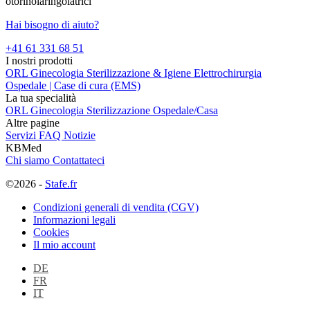
otorinolaringoiatrici
Hai bisogno di aiuto?
+41 61 331 68 51
I nostri prodotti
ORL
Ginecologia
Sterilizzazione & Igiene
Elettrochirurgia
Ospedale | Case di cura (EMS)
La tua specialità
ORL
Ginecologia
Sterilizzazione
Ospedale/Casa
Altre pagine
Servizi
FAQ
Notizie
KBMed
Chi siamo
Contattateci
©2026 -
Stafe.fr
Condizioni generali di vendita (CGV)
Informazioni legali
Cookies
Il mio account
DE
FR
IT