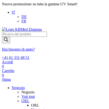
Nuova promozione su tutta la gamma UV Smart!
IT
DE
FR
Products
search
Hai bisogno di aiuto?
+41 61 331 68 51
Accedi
0
Carrello
0
Stima
Negozio
Negozio
Voir tout
ORL
ORL