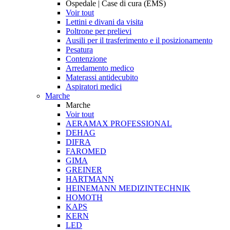
Ospedale | Case di cura (EMS)
Voir tout
Lettini e divani da visita
Poltrone per prelievi
Ausili per il trasferimento e il posizionamento
Pesatura
Contenzione
Arredamento medico
Materassi antidecubito
Aspiratori medici
Marche
Marche
Voir tout
AERAMAX PROFESSIONAL
DEHAG
DIFRA
FAROMED
GIMA
GREINER
HARTMANN
HEINEMANN MEDIZINTECHNIK
HOMOTH
KAPS
KERN
LED