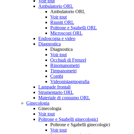
Voir tout
Ambulatorio ORL
Ambulatorio ORL
Voir tout
Riuniti ORL
Poltrone e Sgabelli ORL
Microscopi ORL
Endoscopia e video
Diagnostica
Diagnostica
Voir tout
Occhiali di Frenzel
Rinomanometri
Timpanometri
Combi
Videonistagmografia
Lampade frontali
Strumentario ORL
Materiale di consumo ORL
Ginecologia
Ginecologia
Voir tout
Poltrone e Sgabelli ginecologici
Poltrone e Sgabelli ginecologici
Voir tout