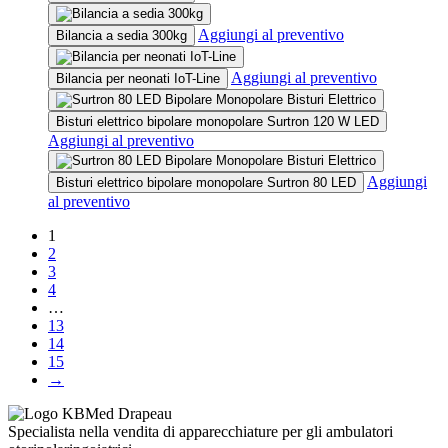
page
Aggiungi al preventivo
Bilancia a sedia 300kg
Aggiungi al preventivo
Bilancia per neonati IoT-Line
Bisturi elettrico bipolare monopolare Surtron 120 W LED
Aggiungi al preventivo
Aggiungi
Bisturi elettrico bipolare monopolare Surtron 80 LED
al preventivo
1
2
3
4
…
13
14
15
→
Specialista nella vendita di apparecchiature per gli ambulatori