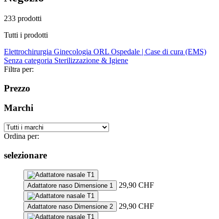
233 prodotti
Tutti i prodotti
Elettrochirurgia
Ginecologia
ORL
Ospedale | Case di cura (EMS)
Senza categoria
Sterilizzazione & Igiene
Filtra per:
Prezzo
Marchi
Ordina per:
selezionare
29,90
CHF
Adattatore naso Dimensione 1
29,90
CHF
Adattatore naso Dimensione 2