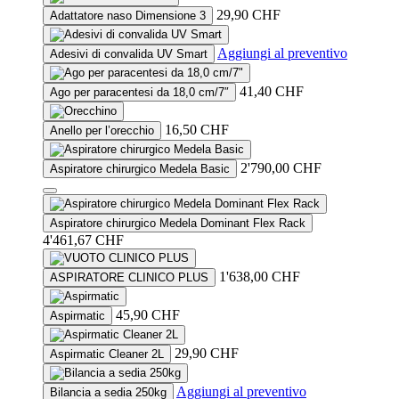
29,90
CHF
Adattatore naso Dimensione 3
Aggiungi al preventivo
Adesivi di convalida UV Smart
41,40
CHF
Ago per paracentesi da 18,0 cm/7″
16,50
CHF
Anello per l’orecchio
2'790,00
CHF
Aspiratore chirurgico Medela Basic
This
product
Aspiratore chirurgico Medela Dominant Flex Rack
has
4'461,67
CHF
multiple
variants.
1'638,00
CHF
ASPIRATORE CLINICO PLUS
The
options
may
45,90
CHF
Aspirmatic
be
chosen
29,90
CHF
Aspirmatic Cleaner 2L
on
the
Aggiungi al preventivo
product
Bilancia a sedia 250kg