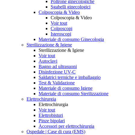
Poltrone ginecologiche
Sgabelli ginecologici
Colposcopia & Video
Colposcopia & Video
Voir tout
Colposcopi
Isteroscopi
Materiale di consumo Ginecologia
Sterilizzazione & Igiene
Sterilizzazione & Igiene
Voir tout
Autoclavi
Bagno ad ultrasuoni
Disinfezione UV-C
Saldatrici termiche e imballaggio
Test & Validazione
Materiale di consumo Igiene
Materiale di consumo Sterilizzazione
Elettrochirurgia
Elettrochirurgia
Voir tout
Elettrobisturi
Pinze bipolari
Accessori per elettrochirurgia
Ospedale | Case di cura (EMS)