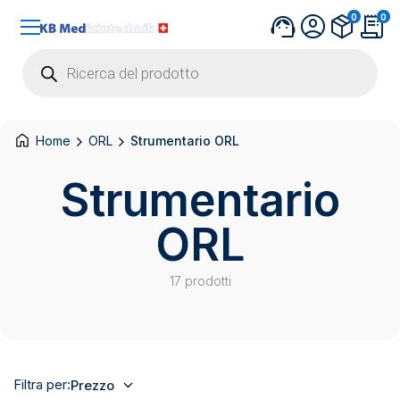
0
0
Products
search
Home
ORL
Strumentario ORL
Strumentario
ORL
17 prodotti
Filtra per:
Prezzo