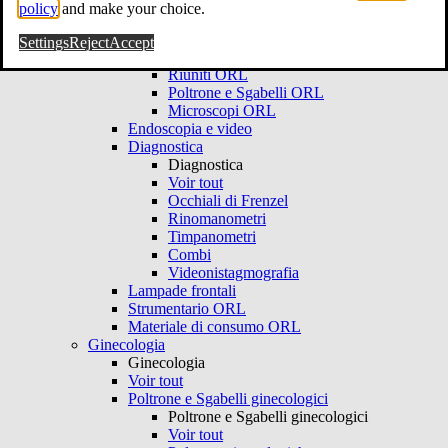
Voir tout
policy
and make your choice.
Ambulatorio ORL
Ambulatorio ORL
Settings
Reject
Accept
Voir tout
Riuniti ORL
Poltrone e Sgabelli ORL
Microscopi ORL
Endoscopia e video
Diagnostica
Diagnostica
Voir tout
Occhiali di Frenzel
Rinomanometri
Timpanometri
Combi
Videonistagmografia
Lampade frontali
Strumentario ORL
Materiale di consumo ORL
Ginecologia
Ginecologia
Voir tout
Poltrone e Sgabelli ginecologici
Poltrone e Sgabelli ginecologici
Voir tout