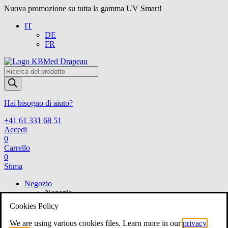
Nuova promozione su tutta la gamma UV Smart!
IT
DE
FR
Products
search
Hai bisogno di aiuto?
+41 61 331 68 51
Accedi
0
Carrello
0
Stima
Negozio
Negozio
Voir tout
Cookies Policy
ORL
ORL
We are using various cookies files. Learn more in our
privacy