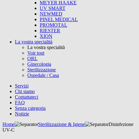
MEYER HAAKE
UV SMART
NEWMED
PINEL MEDICAL
PROMOTAL
RIESTER
XION
La vostra specialità
La vostra specialità
Voir tout
ORL
Ginecologia
Sterilizzazione
Ospedale / Casa
Servizi
Chi siamo
Contattateci
FAQ
Senza categoria
Notizie
Home
Sterilizzazione & Igiene
Disinfezione
UV-C