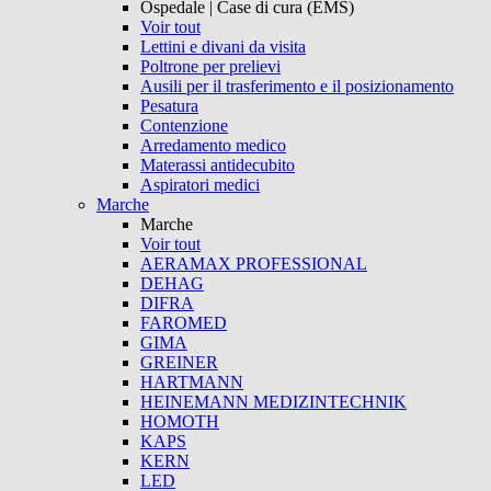
Ospedale | Case di cura (EMS)
Voir tout
Lettini e divani da visita
Poltrone per prelievi
Ausili per il trasferimento e il posizionamento
Pesatura
Contenzione
Arredamento medico
Materassi antidecubito
Aspiratori medici
Marche
Marche
Voir tout
AERAMAX PROFESSIONAL
DEHAG
DIFRA
FAROMED
GIMA
GREINER
HARTMANN
HEINEMANN MEDIZINTECHNIK
HOMOTH
KAPS
KERN
LED