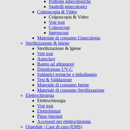
Poltrone ginecologiche
Sgabelli ginecologici
Colposcopia & Video
Colposcopia & Video
Voir tout
Colposcopi
Isteroscopi
Materiale di consumo Ginecologia
Sterilizzazione & Igiene
Sterilizzazione & Igiene
Voir tout
Autoclavi
Bagno ad ultrasuoni
Disinfezione UV-C
Saldatrici termiche e imballaggio
Test & Validazione
Materiale di consumo Igiene
Materiale di consumo Sterilizzazione
Elettrochirurgia
Elettrochirurgia
Voir tout
Elettrobisturi
Pinze bipolari
Accessori per elettrochirurgia
Ospedale | Case di cura (EMS)