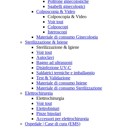
Poltrone ginecologiche
Sgabelli ginecologici
Colposcopia & Video
Colposcopia & Video
Voir tout
Colposcopi
Isteroscopi
Materiale di consumo Ginecologia
Sterilizzazione & Igiene
Sterilizzazione & Igiene
Voir tout
Autoclavi
Bagno ad ultrasuoni
Disinfezione UV-C
Saldatrici termiche e imballaggio
Test & Validazione
Materiale di consumo Igiene
Materiale di consumo Sterilizzazione
Elettrochirurgia
Elettrochirurgia
Voir tout
Elettrobisturi
Pinze bipolari
Accessori per elettrochirurgia
Ospedale | Case di cura (EMS)