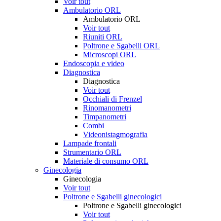
Voir tout
Ambulatorio ORL
Ambulatorio ORL
Voir tout
Riuniti ORL
Poltrone e Sgabelli ORL
Microscopi ORL
Endoscopia e video
Diagnostica
Diagnostica
Voir tout
Occhiali di Frenzel
Rinomanometri
Timpanometri
Combi
Videonistagmografia
Lampade frontali
Strumentario ORL
Materiale di consumo ORL
Ginecologia
Ginecologia
Voir tout
Poltrone e Sgabelli ginecologici
Poltrone e Sgabelli ginecologici
Voir tout