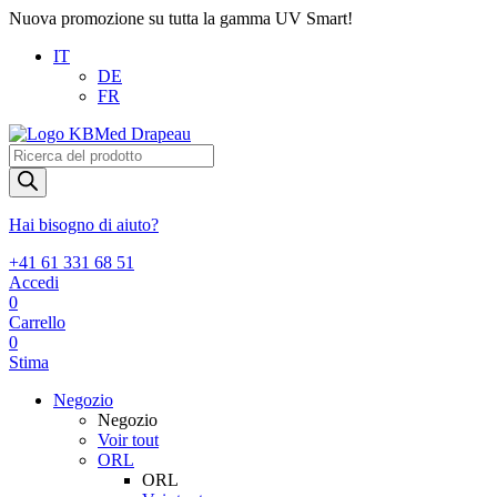
Nuova promozione su tutta la gamma UV Smart!
IT
DE
FR
Products
search
Hai bisogno di aiuto?
+41 61 331 68 51
Accedi
0
Carrello
0
Stima
Negozio
Negozio
Voir tout
ORL
ORL