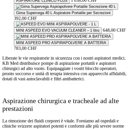
1'638,00
CHF
ASPIRATORE CLINICO PLUS
The
options
may
Gima Supervega 40 L Aspiratore Portatile per Secrezioni
be
392,00
CHF
chosen
on
648,00
CHF
MINI ASPEED EVO VACUUM CLEANER – 1 litro
the
product
page
MINI ASPEED PRO ASPIRAPOLVERE A BATTERIA
783,00
CHF
Liberate le vie respiratorie in sicurezza con i nostri aspiratori medici.
KB Med distribuisce pompe di aspirazione portatili e aspiratori
chirurgici ad alto vuoto. Equipaggiate i vostri blocchi operatori,
pronto soccorso e unità di terapia intensiva con apparecchi affidabili,
dotati di vasi autoclavabili e filtri antibatterici.
Aspirazione chirurgica e tracheale ad alte
prestazioni
La rimozione dei fluidi corporei è vitale. Forniamo ad ospedali e
cliniche svizzere aspiratori potenti e conformi alle più severe norme