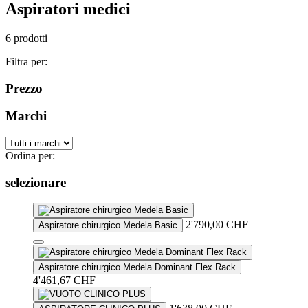
Aspiratori medici
6 prodotti
Filtra per:
Prezzo
Marchi
Ordina per:
selezionare
2'790,00
CHF
Aspiratore chirurgico Medela Basic
This
product
Aspiratore chirurgico Medela Dominant Flex Rack
has
4'461,67
CHF
multiple
variants.