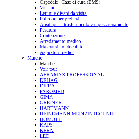
Ospedale | Case di cura (EMS)
Voir tout
Lettini e divani da visita
Poltrone per prelievi
Ausili per il trasferimento e il posizionamento
Pesatura
Contenzione
Arredamento medico
Materassi antidecubito
Aspiratori medici
Marche
Marche
Voir tout
AERAMAX PROFESSIONAL
DEHAG
DIFRA
FAROMED
GIMA
GREINER
HARTMANN
HEINEMANN MEDIZINTECHNIK
HOMOTH
KAPS
KERN
LED