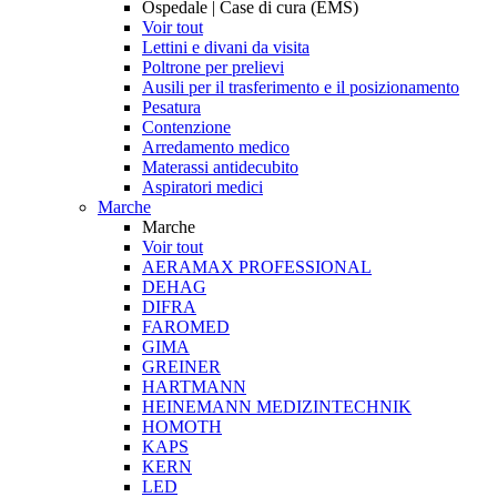
Ospedale | Case di cura (EMS)
Voir tout
Lettini e divani da visita
Poltrone per prelievi
Ausili per il trasferimento e il posizionamento
Pesatura
Contenzione
Arredamento medico
Materassi antidecubito
Aspiratori medici
Marche
Marche
Voir tout
AERAMAX PROFESSIONAL
DEHAG
DIFRA
FAROMED
GIMA
GREINER
HARTMANN
HEINEMANN MEDIZINTECHNIK
HOMOTH
KAPS
KERN
LED