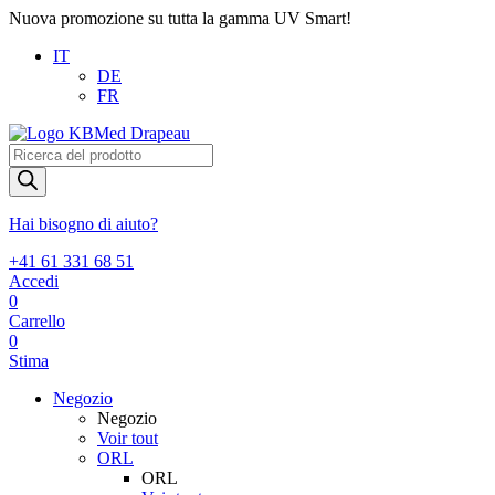
Nuova promozione su tutta la gamma UV Smart!
IT
DE
FR
Products
search
Hai bisogno di aiuto?
+41 61 331 68 51
Accedi
0
Carrello
0
Stima
Negozio
Negozio
Voir tout
ORL
ORL