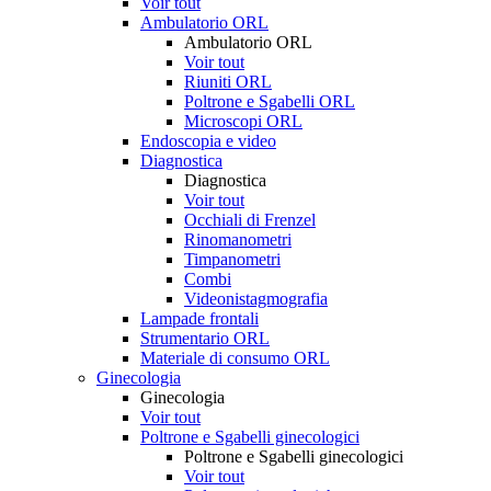
Voir tout
Ambulatorio ORL
Ambulatorio ORL
Voir tout
Riuniti ORL
Poltrone e Sgabelli ORL
Microscopi ORL
Endoscopia e video
Diagnostica
Diagnostica
Voir tout
Occhiali di Frenzel
Rinomanometri
Timpanometri
Combi
Videonistagmografia
Lampade frontali
Strumentario ORL
Materiale di consumo ORL
Ginecologia
Ginecologia
Voir tout
Poltrone e Sgabelli ginecologici
Poltrone e Sgabelli ginecologici
Voir tout