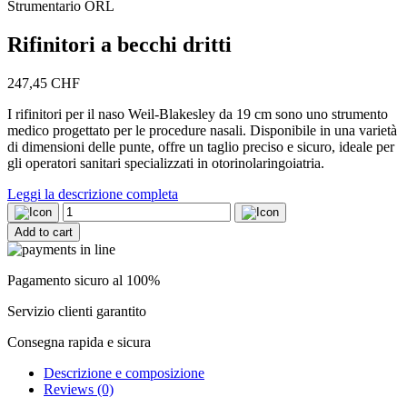
Strumentario ORL
Rifinitori a becchi dritti
247,45
CHF
I rifinitori per il naso Weil-Blakesley da 19 cm sono uno strumento
medico progettato per le procedure nasali. Disponibile in una varietà
di dimensioni delle punte, offre un taglio preciso e sicuro, ideale per
gli operatori sanitari specializzati in otorinolaringoiatria.
Leggi la descrizione completa
Rifinitori
a
Add to cart
becchi
dritti
quantity
Pagamento sicuro al 100%
Servizio clienti garantito
Consegna rapida e sicura
Descrizione e composizione
Reviews (0)