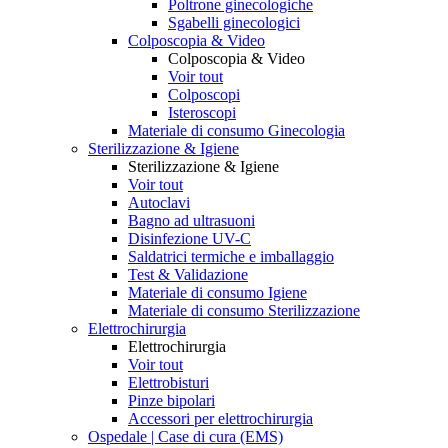
Poltrone ginecologiche
Sgabelli ginecologici
Colposcopia & Video
Colposcopia & Video
Voir tout
Colposcopi
Isteroscopi
Materiale di consumo Ginecologia
Sterilizzazione & Igiene
Sterilizzazione & Igiene
Voir tout
Autoclavi
Bagno ad ultrasuoni
Disinfezione UV-C
Saldatrici termiche e imballaggio
Test & Validazione
Materiale di consumo Igiene
Materiale di consumo Sterilizzazione
Elettrochirurgia
Elettrochirurgia
Voir tout
Elettrobisturi
Pinze bipolari
Accessori per elettrochirurgia
Ospedale | Case di cura (EMS)