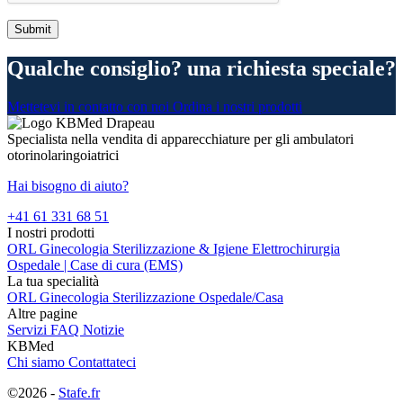
Qualche consiglio? una richiesta speciale?
Mettetevi in contatto con noi
Ordina i nostri prodotti
Specialista nella vendita di apparecchiature per gli ambulatori
otorinolaringoiatrici
Hai bisogno di aiuto?
+41 61 331 68 51
I nostri prodotti
ORL
Ginecologia
Sterilizzazione & Igiene
Elettrochirurgia
Ospedale | Case di cura (EMS)
La tua specialità
ORL
Ginecologia
Sterilizzazione
Ospedale/Casa
Altre pagine
Servizi
FAQ
Notizie
KBMed
Chi siamo
Contattateci
©2026 -
Stafe.fr