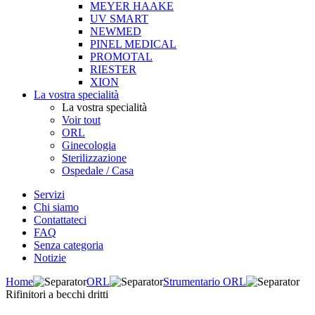
MEYER HAAKE
UV SMART
NEWMED
PINEL MEDICAL
PROMOTAL
RIESTER
XION
La vostra specialità
La vostra specialità
Voir tout
ORL
Ginecologia
Sterilizzazione
Ospedale / Casa
Servizi
Chi siamo
Contattateci
FAQ
Senza categoria
Notizie
Home
ORL
Strumentario ORL
Rifinitori a becchi dritti