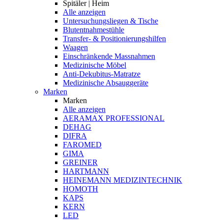
Spitäler | Heim
Alle anzeigen
Untersuchungsliegen & Tische
Blutentnahmestühle
Transfer- & Positionierungshilfen
Waagen
Einschränkende Massnahmen
Medizinische Möbel
Anti-Dekubitus-Matratze
Medizinische Absauggeräte
Marken
Marken
Alle anzeigen
AERAMAX PROFESSIONAL
DEHAG
DIFRA
FAROMED
GIMA
GREINER
HARTMANN
HEINEMANN MEDIZINTECHNIK
HOMOTH
KAPS
KERN
LED