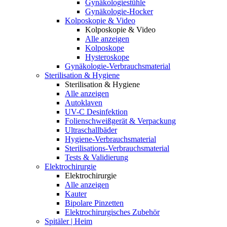
Gynäkologiestühle
Gynäkologie-Hocker
Kolposkopie & Video
Kolposkopie & Video
Alle anzeigen
Kolposkope
Hysteroskope
Gynäkologie-Verbrauchsmaterial
Sterilisation & Hygiene
Sterilisation & Hygiene
Alle anzeigen
Autoklaven
UV-C Desinfektion
Folienschweißgerät & Verpackung
Ultraschallbäder
Hygiene-Verbrauchsmaterial
Sterilisations-Verbrauchsmaterial
Tests & Validierung
Elektrochirurgie
Elektrochirurgie
Alle anzeigen
Kauter
Bipolare Pinzetten
Elektrochirurgisches Zubehör
Spitäler | Heim