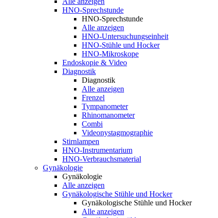
Alle anzeigen
HNO-Sprechstunde
HNO-Sprechstunde
Alle anzeigen
HNO-Untersuchungseinheit
HNO-Stühle und Hocker
HNO-Mikroskope
Endoskopie & Video
Diagnostik
Diagnostik
Alle anzeigen
Frenzel
Tympanometer
Rhinomanometer
Combi
Videonystagmographie
Stirnlampen
HNO-Instrumentarium
HNO-Verbrauchsmaterial
Gynäkologie
Gynäkologie
Alle anzeigen
Gynäkologische Stühle und Hocker
Gynäkologische Stühle und Hocker
Alle anzeigen