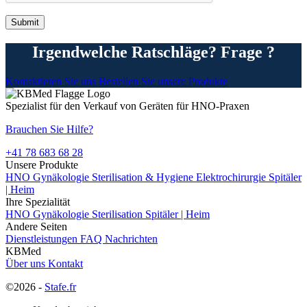
Irgendwelche Ratschläge? Frage ?
Kontaktieren Sie uns
Bestellen Sie unsere Produkte
Spezialist für den Verkauf von Geräten für HNO-Praxen
Brauchen Sie Hilfe?
+41 78 683 68 28
Unsere Produkte
HNO
Gynäkologie
Sterilisation & Hygiene
Elektrochirurgie
Spitäler
| Heim
Ihre Spezialität
HNO
Gynäkologie
Sterilisation
Spitäler | Heim
Andere Seiten
Dienstleistungen
FAQ
Nachrichten
KBMed
Über uns
Kontakt
©2026 -
Stafe.fr