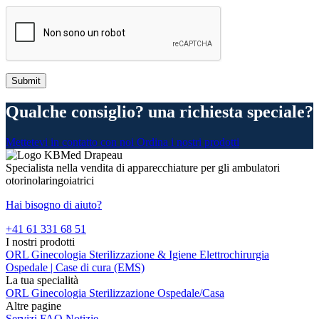
Qualche consiglio? una richiesta speciale?
Mettetevi in contatto con noi
Ordina i nostri prodotti
Specialista nella vendita di apparecchiature per gli ambulatori
otorinolaringoiatrici
Hai bisogno di aiuto?
+41 61 331 68 51
I nostri prodotti
ORL
Ginecologia
Sterilizzazione & Igiene
Elettrochirurgia
Ospedale | Case di cura (EMS)
La tua specialità
ORL
Ginecologia
Sterilizzazione
Ospedale/Casa
Altre pagine
Servizi
FAQ
Notizie