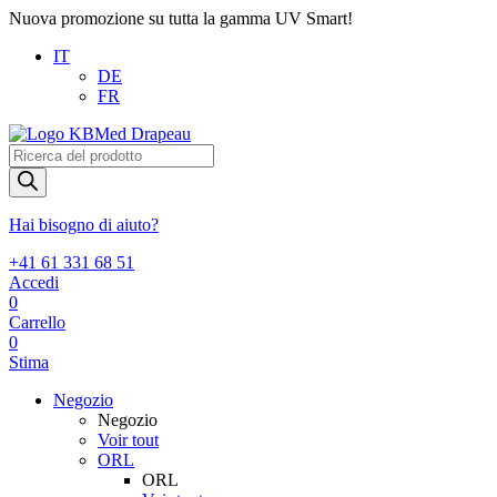
Nuova promozione su tutta la gamma UV Smart!
IT
DE
FR
Products
search
Hai bisogno di aiuto?
+41 61 331 68 51
Accedi
0
Carrello
0
Stima
Negozio
Negozio
Voir tout
ORL
ORL