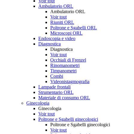
Voir tout
Ambulatorio ORL
Ambulatorio ORL
Voir tout
Riuniti ORL
Poltrone e Sgabelli ORL
Microscopi ORL
Endoscopia e video
Diagnostica
Diagnostica
Voir tout
Occhiali di Frenzel
Rinomanometri
Timpanometri
Combi
Videonistagmografia
Lampade frontali
Strumentario ORL
Materiale di consumo ORL
Ginecologia
Ginecologia
Voir tout
Poltrone e Sgabelli ginecologici
Poltrone e Sgabelli ginecologici
Voir tout