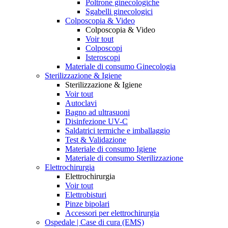
Poltrone ginecologiche
Sgabelli ginecologici
Colposcopia & Video
Colposcopia & Video
Voir tout
Colposcopi
Isteroscopi
Materiale di consumo Ginecologia
Sterilizzazione & Igiene
Sterilizzazione & Igiene
Voir tout
Autoclavi
Bagno ad ultrasuoni
Disinfezione UV-C
Saldatrici termiche e imballaggio
Test & Validazione
Materiale di consumo Igiene
Materiale di consumo Sterilizzazione
Elettrochirurgia
Elettrochirurgia
Voir tout
Elettrobisturi
Pinze bipolari
Accessori per elettrochirurgia
Ospedale | Case di cura (EMS)