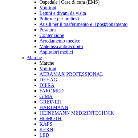
Ospedale | Case di cura (EMS)
Voir tout
Lettini e divani da visita
Poltrone per prelievi
Ausili per il trasferimento e il posizionamento
Pesatura
Contenzione
Arredamento medico
Materassi antidecubito
Aspiratori medici
Marche
Marche
Voir tout
AERAMAX PROFESSIONAL
DEHAG
DIFRA
FAROMED
GIMA
GREINER
HARTMANN
HEINEMANN MEDIZINTECHNIK
HOMOTH
KAPS
KERN
LED