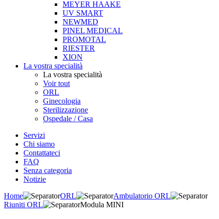
MEYER HAAKE
UV SMART
NEWMED
PINEL MEDICAL
PROMOTAL
RIESTER
XION
La vostra specialità
La vostra specialità
Voir tout
ORL
Ginecologia
Sterilizzazione
Ospedale / Casa
Servizi
Chi siamo
Contattateci
FAQ
Senza categoria
Notizie
Home
ORL
Ambulatorio ORL
Riuniti ORL
Modula MINI