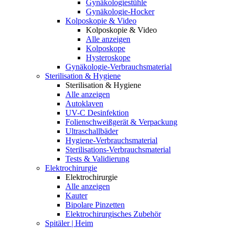
Gynäkologiestühle
Gynäkologie-Hocker
Kolposkopie & Video
Kolposkopie & Video
Alle anzeigen
Kolposkope
Hysteroskope
Gynäkologie-Verbrauchsmaterial
Sterilisation & Hygiene
Sterilisation & Hygiene
Alle anzeigen
Autoklaven
UV-C Desinfektion
Folienschweißgerät & Verpackung
Ultraschallbäder
Hygiene-Verbrauchsmaterial
Sterilisations-Verbrauchsmaterial
Tests & Validierung
Elektrochirurgie
Elektrochirurgie
Alle anzeigen
Kauter
Bipolare Pinzetten
Elektrochirurgisches Zubehör
Spitäler | Heim