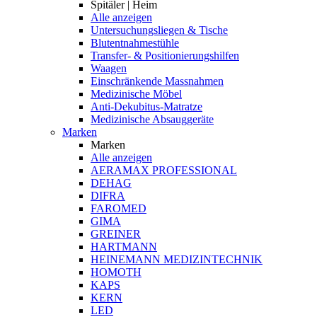
Spitäler | Heim
Alle anzeigen
Untersuchungsliegen & Tische
Blutentnahmestühle
Transfer- & Positionierungshilfen
Waagen
Einschränkende Massnahmen
Medizinische Möbel
Anti-Dekubitus-Matratze
Medizinische Absauggeräte
Marken
Marken
Alle anzeigen
AERAMAX PROFESSIONAL
DEHAG
DIFRA
FAROMED
GIMA
GREINER
HARTMANN
HEINEMANN MEDIZINTECHNIK
HOMOTH
KAPS
KERN
LED