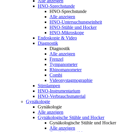
Alle anzeigen
HNO-Sprechstunde
HNO-Sprechstunde
Alle anzeigen
HNO-Untersuchungseinheit
HNO-Stühle und Hocker
HNO-Mikroskope
Endoskopie & Video
Diagnostik
Diagnostik
Alle anzeigen
Frenzel
Tympanometer
Rhinomanometer
Combi
Videonystagmographie
Stirnlampen
HNO-Instrumentarium
HNO-Verbrauchsmaterial
Gynäkologie
Gynäkologie
Alle anzeigen
Gynäkologische Stühle und Hocker
Gynäkologische Stühle und Hocker
Alle anzeigen