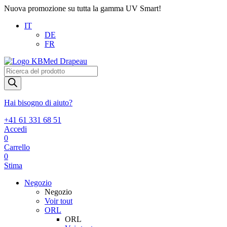
Nuova promozione su tutta la gamma UV Smart!
IT
DE
FR
Products
search
Hai bisogno di aiuto?
+41 61 331 68 51
Accedi
0
Carrello
0
Stima
Negozio
Negozio
Voir tout
ORL
ORL