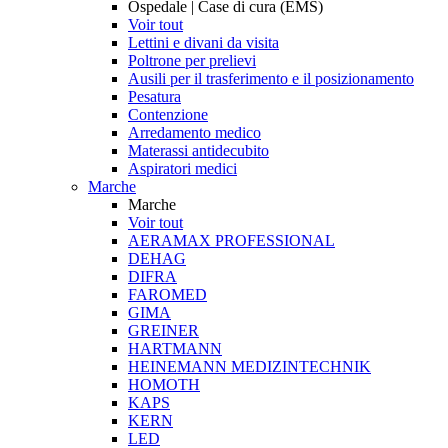
Ospedale | Case di cura (EMS)
Voir tout
Lettini e divani da visita
Poltrone per prelievi
Ausili per il trasferimento e il posizionamento
Pesatura
Contenzione
Arredamento medico
Materassi antidecubito
Aspiratori medici
Marche
Marche
Voir tout
AERAMAX PROFESSIONAL
DEHAG
DIFRA
FAROMED
GIMA
GREINER
HARTMANN
HEINEMANN MEDIZINTECHNIK
HOMOTH
KAPS
KERN
LED