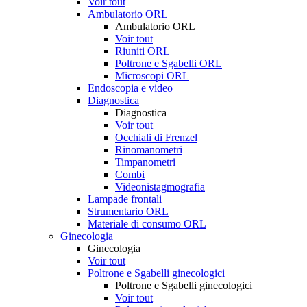
Voir tout
Ambulatorio ORL
Ambulatorio ORL
Voir tout
Riuniti ORL
Poltrone e Sgabelli ORL
Microscopi ORL
Endoscopia e video
Diagnostica
Diagnostica
Voir tout
Occhiali di Frenzel
Rinomanometri
Timpanometri
Combi
Videonistagmografia
Lampade frontali
Strumentario ORL
Materiale di consumo ORL
Ginecologia
Ginecologia
Voir tout
Poltrone e Sgabelli ginecologici
Poltrone e Sgabelli ginecologici
Voir tout