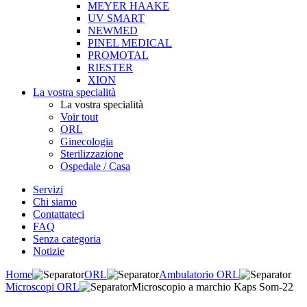
MEYER HAAKE
UV SMART
NEWMED
PINEL MEDICAL
PROMOTAL
RIESTER
XION
La vostra specialità
La vostra specialità
Voir tout
ORL
Ginecologia
Sterilizzazione
Ospedale / Casa
Servizi
Chi siamo
Contattateci
FAQ
Senza categoria
Notizie
Home
ORL
Ambulatorio ORL
Microscopi ORL
Microscopio a marchio Kaps Som-22