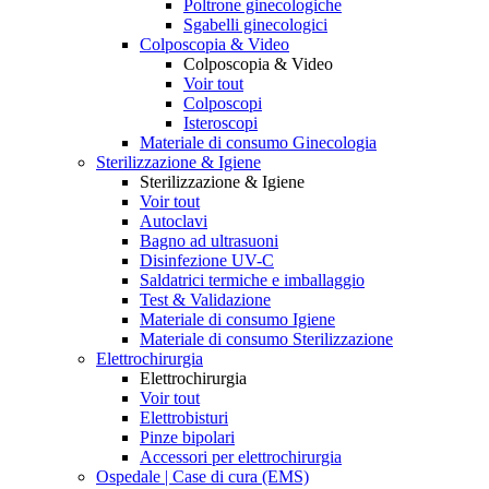
Poltrone ginecologiche
Sgabelli ginecologici
Colposcopia & Video
Colposcopia & Video
Voir tout
Colposcopi
Isteroscopi
Materiale di consumo Ginecologia
Sterilizzazione & Igiene
Sterilizzazione & Igiene
Voir tout
Autoclavi
Bagno ad ultrasuoni
Disinfezione UV-C
Saldatrici termiche e imballaggio
Test & Validazione
Materiale di consumo Igiene
Materiale di consumo Sterilizzazione
Elettrochirurgia
Elettrochirurgia
Voir tout
Elettrobisturi
Pinze bipolari
Accessori per elettrochirurgia
Ospedale | Case di cura (EMS)