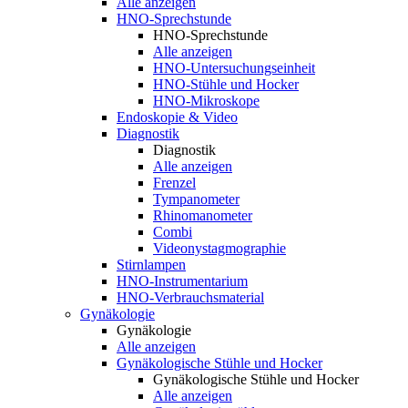
Alle anzeigen
HNO-Sprechstunde
HNO-Sprechstunde
Alle anzeigen
HNO-Untersuchungseinheit
HNO-Stühle und Hocker
HNO-Mikroskope
Endoskopie & Video
Diagnostik
Diagnostik
Alle anzeigen
Frenzel
Tympanometer
Rhinomanometer
Combi
Videonystagmographie
Stirnlampen
HNO-Instrumentarium
HNO-Verbrauchsmaterial
Gynäkologie
Gynäkologie
Alle anzeigen
Gynäkologische Stühle und Hocker
Gynäkologische Stühle und Hocker
Alle anzeigen