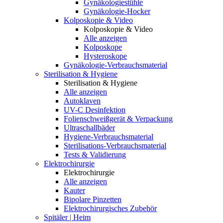
Gynäkologiestühle
Gynäkologie-Hocker
Kolposkopie & Video
Kolposkopie & Video
Alle anzeigen
Kolposkope
Hysteroskope
Gynäkologie-Verbrauchsmaterial
Sterilisation & Hygiene
Sterilisation & Hygiene
Alle anzeigen
Autoklaven
UV-C Desinfektion
Folienschweißgerät & Verpackung
Ultraschallbäder
Hygiene-Verbrauchsmaterial
Sterilisations-Verbrauchsmaterial
Tests & Validierung
Elektrochirurgie
Elektrochirurgie
Alle anzeigen
Kauter
Bipolare Pinzetten
Elektrochirurgisches Zubehör
Spitäler | Heim