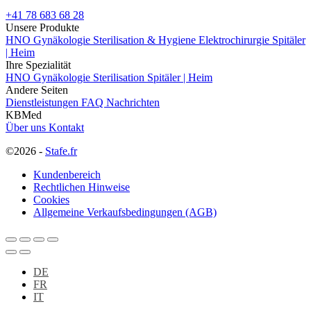
+41 78 683 68 28
Unsere Produkte
HNO
Gynäkologie
Sterilisation & Hygiene
Elektrochirurgie
Spitäler
| Heim
Ihre Spezialität
HNO
Gynäkologie
Sterilisation
Spitäler | Heim
Andere Seiten
Dienstleistungen
FAQ
Nachrichten
KBMed
Über uns
Kontakt
©2026 -
Stafe.fr
Kundenbereich
Rechtlichen Hinweise
Cookies
Allgemeine Verkaufsbedingungen (AGB)
DE
FR
IT