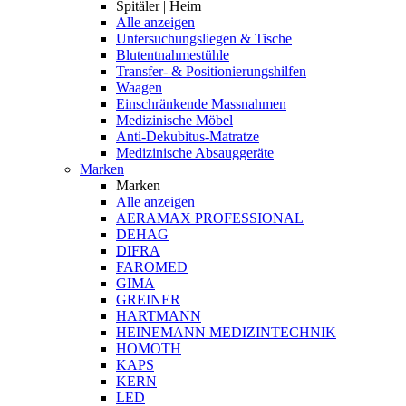
Spitäler | Heim
Alle anzeigen
Untersuchungsliegen & Tische
Blutentnahmestühle
Transfer- & Positionierungshilfen
Waagen
Einschränkende Massnahmen
Medizinische Möbel
Anti-Dekubitus-Matratze
Medizinische Absauggeräte
Marken
Marken
Alle anzeigen
AERAMAX PROFESSIONAL
DEHAG
DIFRA
FAROMED
GIMA
GREINER
HARTMANN
HEINEMANN MEDIZINTECHNIK
HOMOTH
KAPS
KERN
LED