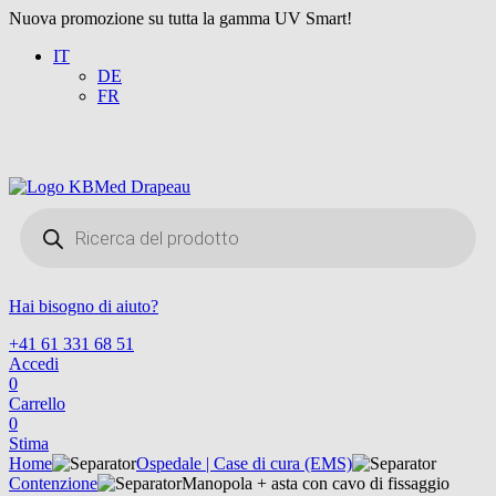
Nuova promozione su tutta la gamma UV Smart!
IT
DE
FR
Products
search
Hai bisogno di aiuto?
+41 61 331 68 51
Accedi
0
Carrello
0
Stima
Home
Ospedale | Case di cura (EMS)
Contenzione
Manopola + asta con cavo di fissaggio