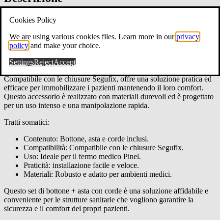
Descrizione dettagliata:
Cookies Policy
Il pulsante + asta Pinel Medical con corde di compressione è un
We are using various cookies files. Learn more in our
privacy
accessorio essenziale per gli operatori sanitari che utilizzano sistemi
policy
and make your choice.
di compressione. Progettato per garantire una vestibilità robusta e
sicura, questo set è ideale per gli ambienti medici più esigenti.
Settings
Reject
Accept
Compatibile con le chiusure Segufix, offre una soluzione pratica ed
efficace per immobilizzare i pazienti mantenendo il loro comfort.
Questo accessorio è realizzato con materiali durevoli ed è progettato
per un uso intenso e una manipolazione rapida.
Tratti somatici:
Contenuto: Bottone, asta e corde inclusi.
Compatibilità: Compatibile con le chiusure Segufix.
Uso: Ideale per il fermo medico Pinel.
Praticità: installazione facile e veloce.
Materiali: Robusto e adatto per ambienti medici.
Questo set di bottone + asta con corde è una soluzione affidabile e
conveniente per le strutture sanitarie che vogliono garantire la
sicurezza e il comfort dei propri pazienti.