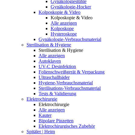
Gynäkologiestühle
Gynäkologie-Hocker
Kolposkopie & Video
Kolposkopie & Video
Alle anzeigen
Kolposkope
Hysteroskope
Gynäkologie-Verbrauchsmaterial
Sterilisation & Hygiene
Sterilisation & Hygiene
Alle anzeigen
Autoklaven
UV-C Desinfektion
Folienschweißgerät & Verpackung
Ultraschallbäder
Hygiene-Verbrauchsmaterial
Sterilisations-Verbrauchsmaterial
Tests & Validierung
Elektrochirurgie
Elektrochirurgie
Alle anzeigen
Kauter
Bipolare Pinzetten
Elektrochirurgisches Zubehör
Spitäler | Heim