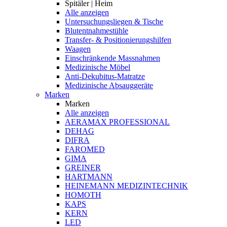
Spitäler | Heim
Alle anzeigen
Untersuchungsliegen & Tische
Blutentnahmestühle
Transfer- & Positionierungshilfen
Waagen
Einschränkende Massnahmen
Medizinische Möbel
Anti-Dekubitus-Matratze
Medizinische Absauggeräte
Marken
Marken
Alle anzeigen
AERAMAX PROFESSIONAL
DEHAG
DIFRA
FAROMED
GIMA
GREINER
HARTMANN
HEINEMANN MEDIZINTECHNIK
HOMOTH
KAPS
KERN
LED