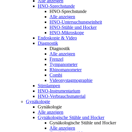
Alle anzeigen
HNO-Sprechstunde
HNO-Sprechstunde
Alle anzeigen
HNO-Untersuchungseinheit
HNO-Stühle und Hocker
HNO-Mikroskope
Endoskopie & Video
Diagnostik
Diagnostik
Alle anzeigen
Frenzel
Tympanometer
Rhinomanometer
Combi
Videonystagmographie
Stirnlampen
HNO-Instrumentarium
HNO-Verbrauchsmaterial
Gynäkologie
Gynäkologie
Alle anzeigen
Gynäkologische Stühle und Hocker
Gynäkologische Stühle und Hocker
Alle anzeigen