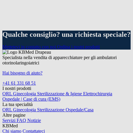
Qualche consiglio? una richiesta speciale?
Mettetevi in contatto con noi
Ordina i nostri prodotti
Specialista nella vendita di apparecchiature per gli ambulatori
otorinolaringoiatrici
Hai bisogno di aiuto?
+41 61 331 68 51
I nostri prodotti
ORL
Ginecologia
Sterilizzazione & Igiene
Elettrochirurgia
Ospedale | Case di cura (EMS)
La tua specialità
ORL
Ginecologia
Sterilizzazione
Ospedale/Casa
Altre pagine
Servizi
FAQ
Notizie
KBMed
Chi siamo
Contattateci