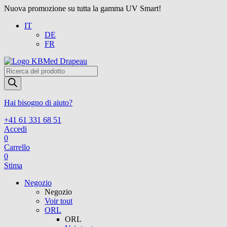
Nuova promozione su tutta la gamma UV Smart!
IT
DE
FR
Products
search
Hai bisogno di aiuto?
+41 61 331 68 51
Accedi
0
Carrello
0
Stima
Negozio
Negozio
Voir tout
ORL
ORL