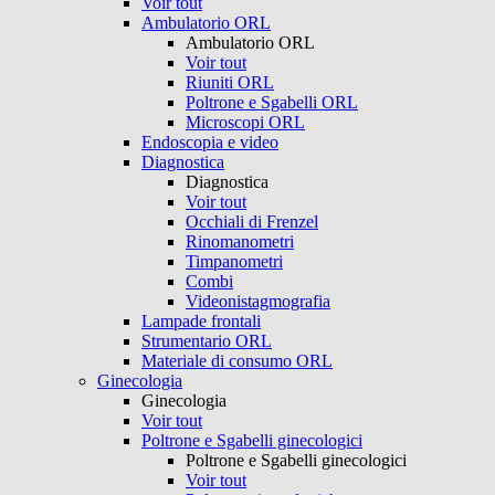
Voir tout
Ambulatorio ORL
Ambulatorio ORL
Voir tout
Riuniti ORL
Poltrone e Sgabelli ORL
Microscopi ORL
Endoscopia e video
Diagnostica
Diagnostica
Voir tout
Occhiali di Frenzel
Rinomanometri
Timpanometri
Combi
Videonistagmografia
Lampade frontali
Strumentario ORL
Materiale di consumo ORL
Ginecologia
Ginecologia
Voir tout
Poltrone e Sgabelli ginecologici
Poltrone e Sgabelli ginecologici
Voir tout