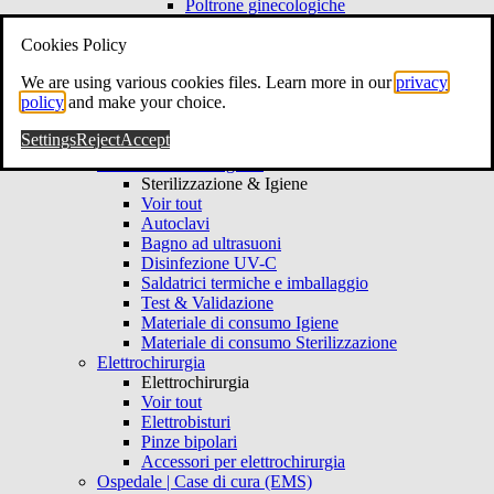
Poltrone ginecologiche
Sgabelli ginecologici
Cookies Policy
Colposcopia & Video
Colposcopia & Video
We are using various cookies files. Learn more in our
privacy
Voir tout
policy
and make your choice.
Colposcopi
Isteroscopi
Settings
Reject
Accept
Materiale di consumo Ginecologia
Sterilizzazione & Igiene
Sterilizzazione & Igiene
Voir tout
Autoclavi
Bagno ad ultrasuoni
Disinfezione UV-C
Saldatrici termiche e imballaggio
Test & Validazione
Materiale di consumo Igiene
Materiale di consumo Sterilizzazione
Elettrochirurgia
Elettrochirurgia
Voir tout
Elettrobisturi
Pinze bipolari
Accessori per elettrochirurgia
Ospedale | Case di cura (EMS)