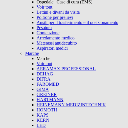
Ospedale | Case di cura (EMS)
Voir tout
Lettini e divani da visita
Poltrone per prelievi
Ausili per il trasferimento e il posizionamento
Pesatura
Contenzione
Arredamento medico
Materassi antidecubito
Aspiratori medici
Marche
Marche
Voir tout
AERAMAX PROFESSIONAL
DEHAG
DIFRA
FAROMED
GIMA
GREINER
HARTMANN
HEINEMANN MEDIZINTECHNIK
HOMOTH
KAPS
KERN
LED