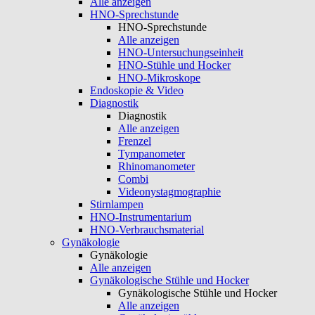
Alle anzeigen
HNO-Sprechstunde
HNO-Sprechstunde
Alle anzeigen
HNO-Untersuchungseinheit
HNO-Stühle und Hocker
HNO-Mikroskope
Endoskopie & Video
Diagnostik
Diagnostik
Alle anzeigen
Frenzel
Tympanometer
Rhinomanometer
Combi
Videonystagmographie
Stirnlampen
HNO-Instrumentarium
HNO-Verbrauchsmaterial
Gynäkologie
Gynäkologie
Alle anzeigen
Gynäkologische Stühle und Hocker
Gynäkologische Stühle und Hocker
Alle anzeigen