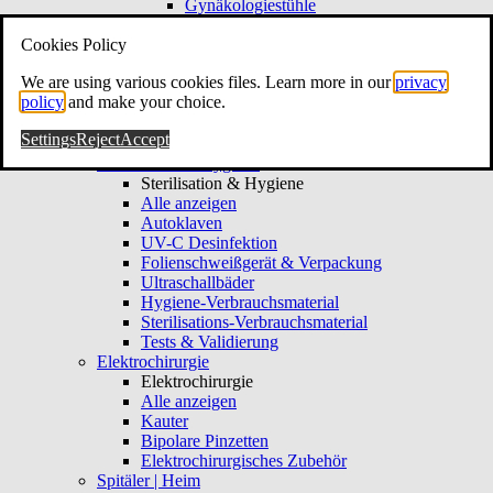
Gynäkologiestühle
Gynäkologie-Hocker
Cookies Policy
Kolposkopie & Video
Kolposkopie & Video
We are using various cookies files. Learn more in our
privacy
Alle anzeigen
policy
and make your choice.
Kolposkope
Hysteroskope
Settings
Reject
Accept
Gynäkologie-Verbrauchsmaterial
Sterilisation & Hygiene
Sterilisation & Hygiene
Alle anzeigen
Autoklaven
UV-C Desinfektion
Folienschweißgerät & Verpackung
Ultraschallbäder
Hygiene-Verbrauchsmaterial
Sterilisations-Verbrauchsmaterial
Tests & Validierung
Elektrochirurgie
Elektrochirurgie
Alle anzeigen
Kauter
Bipolare Pinzetten
Elektrochirurgisches Zubehör
Spitäler | Heim