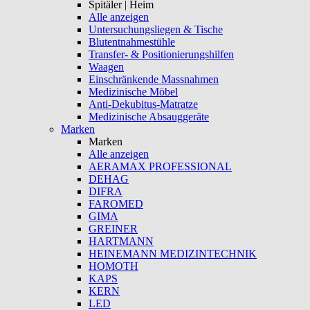
Spitäler | Heim
Alle anzeigen
Untersuchungsliegen & Tische
Blutentnahmestühle
Transfer- & Positionierungshilfen
Waagen
Einschränkende Massnahmen
Medizinische Möbel
Anti-Dekubitus-Matratze
Medizinische Absauggeräte
Marken
Marken
Alle anzeigen
AERAMAX PROFESSIONAL
DEHAG
DIFRA
FAROMED
GIMA
GREINER
HARTMANN
HEINEMANN MEDIZINTECHNIK
HOMOTH
KAPS
KERN
LED