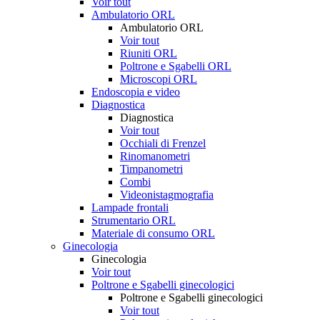
Voir tout
Ambulatorio ORL
Ambulatorio ORL
Voir tout
Riuniti ORL
Poltrone e Sgabelli ORL
Microscopi ORL
Endoscopia e video
Diagnostica
Diagnostica
Voir tout
Occhiali di Frenzel
Rinomanometri
Timpanometri
Combi
Videonistagmografia
Lampade frontali
Strumentario ORL
Materiale di consumo ORL
Ginecologia
Ginecologia
Voir tout
Poltrone e Sgabelli ginecologici
Poltrone e Sgabelli ginecologici
Voir tout