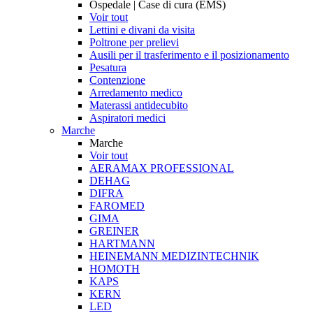
Ospedale | Case di cura (EMS)
Voir tout
Lettini e divani da visita
Poltrone per prelievi
Ausili per il trasferimento e il posizionamento
Pesatura
Contenzione
Arredamento medico
Materassi antidecubito
Aspiratori medici
Marche
Marche
Voir tout
AERAMAX PROFESSIONAL
DEHAG
DIFRA
FAROMED
GIMA
GREINER
HARTMANN
HEINEMANN MEDIZINTECHNIK
HOMOTH
KAPS
KERN
LED