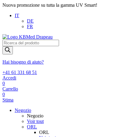
Nuova promozione su tutta la gamma UV Smart!
IT
DE
FR
Products
search
Hai bisogno di aiuto?
+41 61 331 68 51
Accedi
0
Carrello
0
Stima
Negozio
Negozio
Voir tout
ORL
ORL