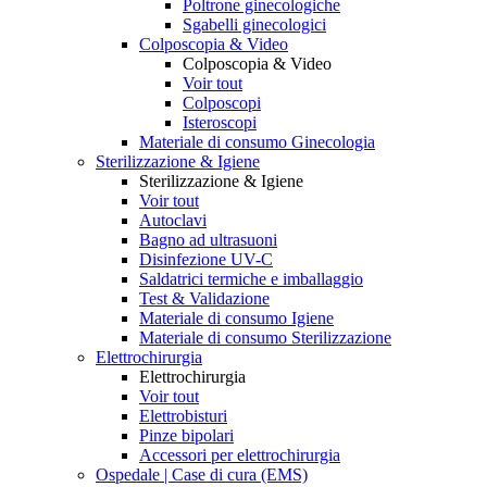
Poltrone ginecologiche
Sgabelli ginecologici
Colposcopia & Video
Colposcopia & Video
Voir tout
Colposcopi
Isteroscopi
Materiale di consumo Ginecologia
Sterilizzazione & Igiene
Sterilizzazione & Igiene
Voir tout
Autoclavi
Bagno ad ultrasuoni
Disinfezione UV-C
Saldatrici termiche e imballaggio
Test & Validazione
Materiale di consumo Igiene
Materiale di consumo Sterilizzazione
Elettrochirurgia
Elettrochirurgia
Voir tout
Elettrobisturi
Pinze bipolari
Accessori per elettrochirurgia
Ospedale | Case di cura (EMS)