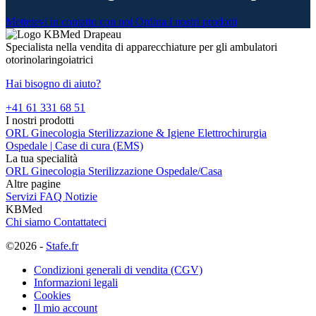
Mettetevi in contatto con noi
Ordina i nostri prodotti
Specialista nella vendita di apparecchiature per gli ambulatori
otorinolaringoiatrici
Hai bisogno di aiuto?
+41 61 331 68 51
I nostri prodotti
ORL
Ginecologia
Sterilizzazione & Igiene
Elettrochirurgia
Ospedale | Case di cura (EMS)
La tua specialità
ORL
Ginecologia
Sterilizzazione
Ospedale/Casa
Altre pagine
Servizi
FAQ
Notizie
KBMed
Chi siamo
Contattateci
©2026 -
Stafe.fr
Condizioni generali di vendita (CGV)
Informazioni legali
Cookies
Il mio account