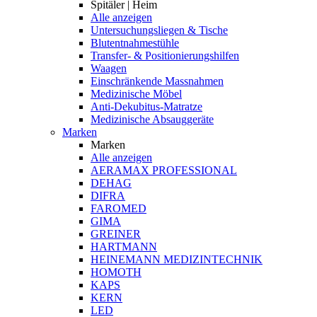
Spitäler | Heim
Alle anzeigen
Untersuchungsliegen & Tische
Blutentnahmestühle
Transfer- & Positionierungshilfen
Waagen
Einschränkende Massnahmen
Medizinische Möbel
Anti-Dekubitus-Matratze
Medizinische Absauggeräte
Marken
Marken
Alle anzeigen
AERAMAX PROFESSIONAL
DEHAG
DIFRA
FAROMED
GIMA
GREINER
HARTMANN
HEINEMANN MEDIZINTECHNIK
HOMOTH
KAPS
KERN
LED