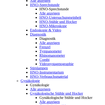
Alle anzeigen
HNO-Sprechstunde
HNO-Sprechstunde
Alle anzeigen
HNO-Untersuchungseinheit
HNO-Stühle und Hocker
HNO-Mikroskope
Endoskopie & Video
Diagnostik
Diagnostik
Alle anzeigen
Frenzel
Tympanometer
Rhinomanometer
Combi
Videonystagmographie
Stirnlampen
HNO-Instrumentarium
HNO-Verbrauchsmaterial
Gynäkologie
Gynäkologie
Alle anzeigen
Gynäkologische Stühle und Hocker
Gynäkologische Stühle und Hocker
Alle anzeigen