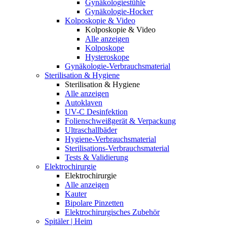
Gynäkologiestühle
Gynäkologie-Hocker
Kolposkopie & Video
Kolposkopie & Video
Alle anzeigen
Kolposkope
Hysteroskope
Gynäkologie-Verbrauchsmaterial
Sterilisation & Hygiene
Sterilisation & Hygiene
Alle anzeigen
Autoklaven
UV-C Desinfektion
Folienschweißgerät & Verpackung
Ultraschallbäder
Hygiene-Verbrauchsmaterial
Sterilisations-Verbrauchsmaterial
Tests & Validierung
Elektrochirurgie
Elektrochirurgie
Alle anzeigen
Kauter
Bipolare Pinzetten
Elektrochirurgisches Zubehör
Spitäler | Heim