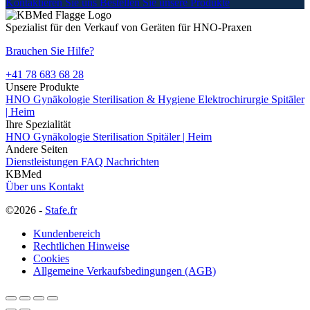
Kontaktieren Sie uns
Bestellen Sie unsere Produkte
Spezialist für den Verkauf von Geräten für HNO-Praxen
Brauchen Sie Hilfe?
+41 78 683 68 28
Unsere Produkte
HNO
Gynäkologie
Sterilisation & Hygiene
Elektrochirurgie
Spitäler
| Heim
Ihre Spezialität
HNO
Gynäkologie
Sterilisation
Spitäler | Heim
Andere Seiten
Dienstleistungen
FAQ
Nachrichten
KBMed
Über uns
Kontakt
©2026 -
Stafe.fr
Kundenbereich
Rechtlichen Hinweise
Cookies
Allgemeine Verkaufsbedingungen (AGB)