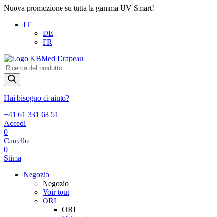
Nuova promozione su tutta la gamma UV Smart!
IT
DE
FR
Products
search
Hai bisogno di aiuto?
+41 61 331 68 51
Accedi
0
Carrello
0
Stima
Negozio
Negozio
Voir tout
ORL
ORL