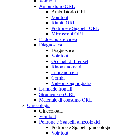
Voir tout
Ambulatorio ORL
Ambulatorio ORL
Voir tout
Riuniti ORL
Poltrone e Sgabelli ORL
Microscopi ORL
Endoscopia e video
Diagnostica
Diagnostica
Voir tout
Occhiali di Frenzel
Rinomanometri
Timpanometri
Combi
Videonistagmografia
Lampade frontali
Strumentario ORL
Materiale di consumo ORL
Ginecologia
Ginecologia
Voir tout
Poltrone e Sgabelli ginecologici
Poltrone e Sgabelli ginecologici
Voir tout