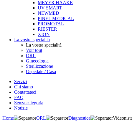
MEYER HAAKE
UV SMART
NEWMED
PINEL MEDICAL
PROMOTAL
RIESTER
XION
La vostra specialità
La vostra specialità
Voir tout
ORL
Ginecologia
Sterilizzazione
Ospedale / Casa
Servizi
Chi siamo
Contattateci
FAQ
Senza categoria
Notizie
Home
ORL
Diagnostica
Videonist