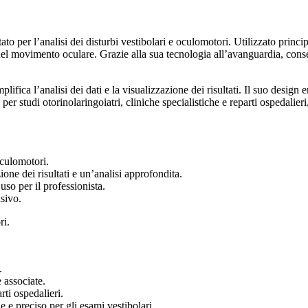
per l’analisi dei disturbi vestibolari e oculomotori. Utilizzato princip
del movimento oculare. Grazie alla sua tecnologia all’avanguardia, consen
ifica l’analisi dei dati e la visualizzazione dei risultati. Il suo design
 per studi otorinolaringoiatri, cliniche specialistiche e reparti ospedali
oculomotori.
ione dei risultati e un’analisi approfondita.
uso per il professionista.
nsivo.
ri.
.
 associate.
rti ospedalieri.
e e preciso per gli esami vestibolari.