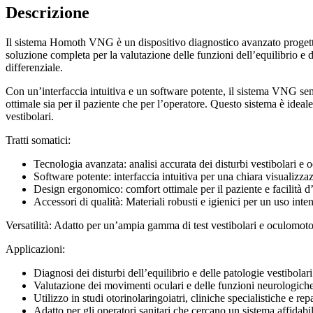
Descrizione
Il sistema Homoth VNG è un dispositivo diagnostico avanzato progettato 
soluzione completa per la valutazione delle funzioni dell’equilibrio e 
differenziale.
Con un’interfaccia intuitiva e un software potente, il sistema VNG sempl
ottimale sia per il paziente che per l’operatore. Questo sistema è ideale
vestibolari.
Tratti somatici:
Tecnologia avanzata: analisi accurata dei disturbi vestibolari e 
Software potente: interfaccia intuitiva per una chiara visualizzaz
Design ergonomico: comfort ottimale per il paziente e facilità d’
Accessori di qualità: Materiali robusti e igienici per un uso inte
Versatilità: Adatto per un’ampia gamma di test vestibolari e oculomoto
Applicazioni:
Diagnosi dei disturbi dell’equilibrio e delle patologie vestibolari
Valutazione dei movimenti oculari e delle funzioni neurologiche
Utilizzo in studi otorinolaringoiatri, cliniche specialistiche e repa
Adatto per gli operatori sanitari che cercano un sistema affidabil