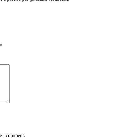
*
me I comment.