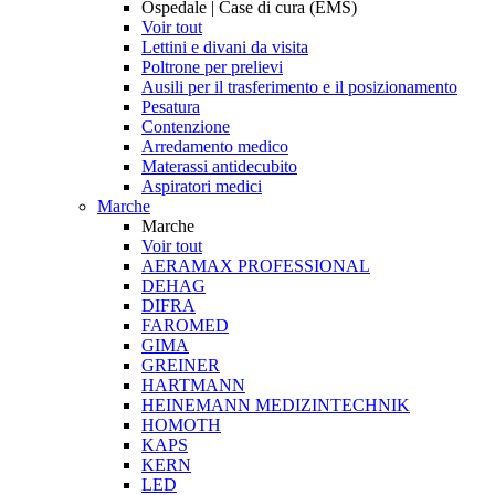
Ospedale | Case di cura (EMS)
Voir tout
Lettini e divani da visita
Poltrone per prelievi
Ausili per il trasferimento e il posizionamento
Pesatura
Contenzione
Arredamento medico
Materassi antidecubito
Aspiratori medici
Marche
Marche
Voir tout
AERAMAX PROFESSIONAL
DEHAG
DIFRA
FAROMED
GIMA
GREINER
HARTMANN
HEINEMANN MEDIZINTECHNIK
HOMOTH
KAPS
KERN
LED