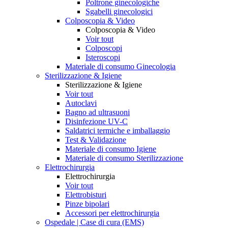
Poltrone ginecologiche
Sgabelli ginecologici
Colposcopia & Video
Colposcopia & Video
Voir tout
Colposcopi
Isteroscopi
Materiale di consumo Ginecologia
Sterilizzazione & Igiene
Sterilizzazione & Igiene
Voir tout
Autoclavi
Bagno ad ultrasuoni
Disinfezione UV-C
Saldatrici termiche e imballaggio
Test & Validazione
Materiale di consumo Igiene
Materiale di consumo Sterilizzazione
Elettrochirurgia
Elettrochirurgia
Voir tout
Elettrobisturi
Pinze bipolari
Accessori per elettrochirurgia
Ospedale | Case di cura (EMS)